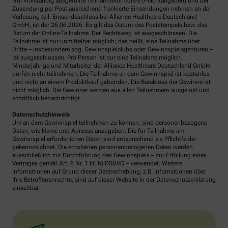
Nur vollständig ausgefüllte Teilnahmeformulare (Pflichtangaben) und bei
Zusendung per Post ausreichend frankierte Einsendungen nehmen an der
Verlosung teil. Einsendeschluss bei Alliance Healthcare Deutschland
GmbH, ist der 26.06.2026. Es gilt das Datum des Poststempels bzw. das
Datum der Online-Teilnahme. Der Rechtsweg ist ausgeschlossen. Die
Teilnahme ist nur unmittelbar möglich; das heißt, eine Teilnahme über
Dritte – insbesondere sog. Gewinnspielclubs oder Gewinnspielagenturen –
ist ausgeschlossen. Pro Person ist nur eine Teilnahme möglich.
Minderjährige und Mitarbeiter der Alliance Healthcare Deutschland GmbH
dürfen nicht teilnehmen. Die Teilnahme an dem Gewinnspiel ist kostenlos
und nicht an einem Produktkauf gebunden. Die Barablöse der Gewinne ist
nicht möglich. Die Gewinner werden aus allen Teilnehmern ausgelost und
schriftlich benachrichtigt.
Datenschutzhinweis
Um an dem Gewinnspiel teilnehmen zu können, sind personenbezogene
Daten, wie Name und Adresse anzugeben. Die für Teilnahme am
Gewinnspiel erforderlichen Daten sind entsprechend als Pflichtfelder
gekennzeichnet. Die erhobenen personenbezogenen Daten werden
ausschließlich zur Durchführung des Gewinnspiels – zur Erfüllung eines
Vertrages gemäß Art. 6 Nr. 1 lit. b) DSGVO – verwendet. Weitere
Informationen auf Grund dieser Datenerhebung, z.B. Informationen über
Ihre Betroffenenrechte, sind auf dieser Website in der Datenschutzerklärung
einsehbar.