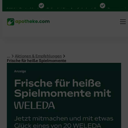
Mal in Deutschland
Online bei Ihrer Apotheke bestellen
Bequem zwischen A
...
Aktionen & Empfehlungen
Frische für heiße Spielmomente