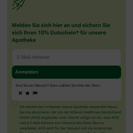
Melden Sie sich hier an und sichern Sie
sich Ihren 10% Gutschein* für unsere
Apotheke
Sind Sie ein Mensch? Dann wählen Sie bitte
den Stern
.
1
2
3
Sind
Sie
ein
Mensch?
Ich möchte den im Namen meiner Apotheke versandten News-
Dann
Service abonnieren, der von der Alliance Healthcare Deutschland
wählen
GmbH (AHD) angeboten wird. Hiermit willige ich ein, dass AHD
Sie
meine E-Mail-Adresse zum Versand des News-Service
bitte
verarbeitet. AHD setzt für den Versand und die Analyse des