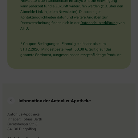
den
Newsletters den Dienstleister Emarsys ein. Die Einwilligung
Stern.
kann jederzeit für die Zukunft widerrufen werden (z.B. über den
Abmelde-Link in jedem Newsletter). Die sonstigen
Kontaktmöglichkeiten dafür und weitere Angaben zur
Datenverarbeitung finden sich in der
Datenschutzerklärung
von
AHD.
* Coupon-Bedingungen: Einmalig einlösbar bis zum
31.12.2026. Mindestbestellwert: 50,00 €. Gültig auf das
gesamte Sortiment, ausgeschlossen rezeptpflichtige Produkte.
Information der Antonius-Apotheke
Antonius-Apotheke
Inhaber: Tobias Barth
Geratsberger Str. 8
84130 Dingolfing