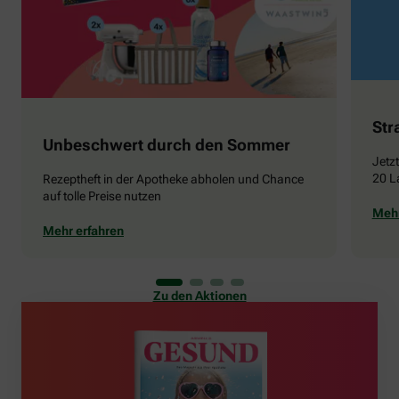
Str
Unbeschwert durch den Sommer
Jetz
20 L
Rezeptheft in der Apotheke abholen und Chance
auf tolle Preise nutzen
Mehr
Mehr erfahren
Zu den Aktionen