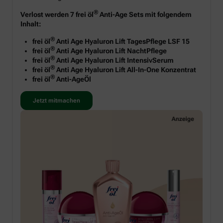
®
Verlost werden 7 frei öl
Anti-Age Sets mit folgendem
Inhalt:
®
frei öl
Anti Age Hyaluron Lift TagesPflege LSF 15
®
frei öl
Anti Age Hyaluron Lift NachtPflege
®
frei öl
Anti Age Hyaluron Lift IntensivSerum
®
frei öl
Anti Age Hyaluron Lift All-In-One Konzentrat
®
frei öl
Anti-AgeÖl
Jetzt mitmachen