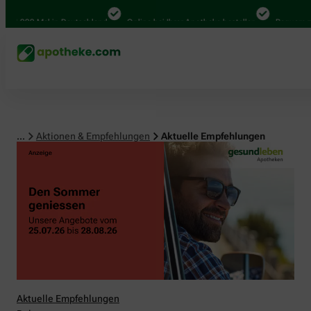
00 Mal in Deutschland
Online bei Ihrer Apotheke bestellen
Bequem zwischen
...
Aktionen & Empfehlungen
Aktuelle Empfehlungen
Aktuelle Empfehlungen