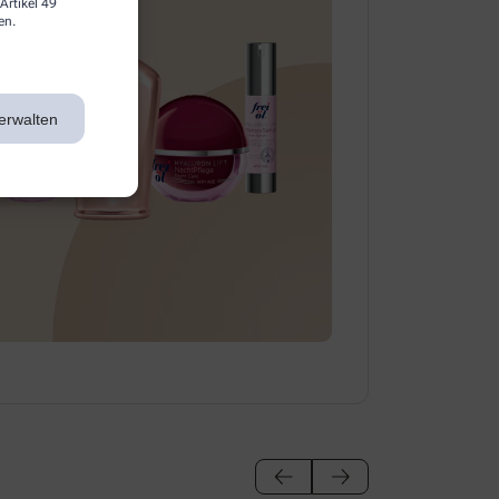
Artikel 49
en.
erwalten