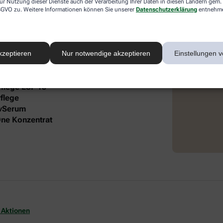
ur Nutzung dieser Dienste auch der Verarbeitung Ihrer Daten in diesen Ländern gem. 
 DSGVO zu. Weitere Informationen können Sie unserer
Datenschutzerklärung
entnehm
 intensive Pflege und Feuchtigkeit. Die
®
 Lift Gesichtspflege und dem frei öl
autgefühl und gepflegte Ausstrahlung.
kzeptieren
Nur notwendige akzeptieren
Einstellungen v
it folgendem Inhalt:
Pflege LSF 15
flege
ivSerum
-One Konzentrat
 Aktionen