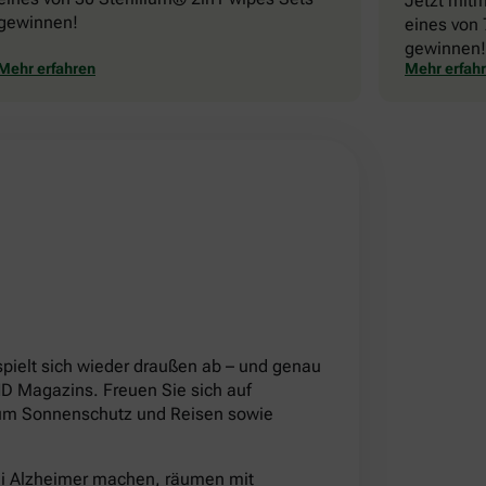
Jetzt mit
gewinnen!
eines von 
gewinnen!
Mehr erfahren
Mehr erfah
!
pielt sich wieder draußen ab – und genau
 Magazins. Freuen Sie sich auf
d um Sonnenschutz und Reisen sowie
ei Alzheimer machen, räumen mit