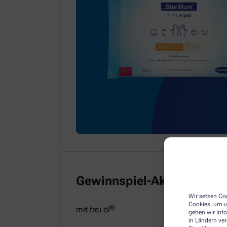
Gewinnspiel-Aktion
Wir setzen Coo
Cookies, um u
®
mit frei öl
geben wir Inf
in Ländern ve