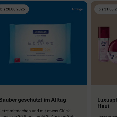
bis 28.08.2026
bis 31.08.
Sauber geschützt im Alltag
Luxuspf
Haut
Jetzt mitmachen und mit etwas Glück
eines von 30 Sterillium® 2in1 wipes Sets