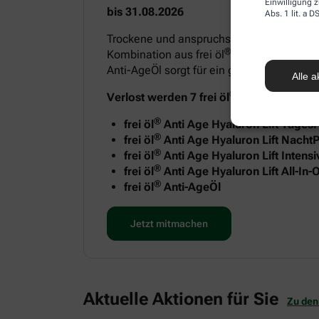
Einwilligung z
bis 31.08.2026
Abs. 1 lit. a
Trockene und anspruchsvolle Haut benötigt
®
Kombination aus frei öl
Anti Age Hyaluron
Anti-AgeÖl sorgt für ein geschmeidiges H
Alle a
®
Verlost werden 7 frei öl
Anti-Age Sets m
®
frei öl
Anti Age Hyaluron Lift Tages
®
frei öl
Anti Age Hyaluron Lift NachtP
®
frei öl
Anti Age Hyaluron Lift Intens
®
frei öl
Anti Age Hyaluron Lift All-In
®
frei öl
Anti-AgeÖl
Jetzt mitmachen
Aktuelle Aktionen für Sie
Zu den