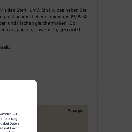
 Mit den Sterillium® 2in1 wipes haben Sie
ie praktischen Tücher eliminieren 99,99 %
nden und Flächen gleichermaßen. Ob
infach auspacken, anwenden, geschützt
halt:
erwenden wir
 Zustimmung
 dabei Daten
e mit Ihrer