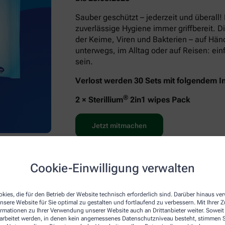
Sauber geschützt – jederzeit und überall!
zuverlässige Hygiene immer griffbereit. D
der Keime, Viren und Bakterien – auf Hä
unterwegs, im Alltag oder auf Reisen: e
sein.
Verlost werden 30 Sets mit folgendem In
®
2 × Sterillium
2in1 wipes Pack
Jetzt mitmachen
Cookie-Einwilligung verwalten
kies, die für den Betrieb der Website technisch erforderlich sind. Darüber hinaus v
nsere Website für Sie optimal zu gestalten und fortlaufend zu verbessern. Mit Ihrer
ormationen zu Ihrer Verwendung unserer Website auch an Drittanbieter weiter. Soweit
rarbeitet werden, in denen kein angemessenes Datenschutzniveau besteht, stimmen Si