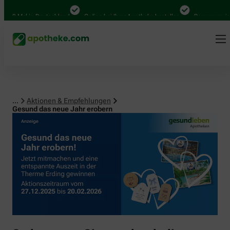
 Mal in Deutschland
Online bei Ihrer Apotheke bestellen
Bequem zwischen A
...
Aktionen & Empfehlungen
Gesund das neue Jahr erobern