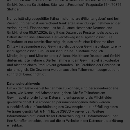
teilnehmen oder Postkarte senden an: Alliance Healthcare Deutschland
GmbH, Despina Kalaitzidou, Stichwort „Fresenius“, Pragstraße 154, 70376
Stuttgart.
Nur vollständig ausgefüllte Teilnahmeformulare (Pflichtangaben) und bei
Zusendung per Post ausreichend frankierte Einsendungen nehmen an der
Verlosung teil. Einsendeschluss bei Alliance Healthcare Deutschland
GmbH, ist der 05.07.2026. Es gilt das Datum des Poststempels bzw. das
Datum der Online-Teilnahme. Der Rechtsweg ist ausgeschlossen. Die
Teilnahme ist nur unmittelbar möglich; das heißt, eine Teilnahme über
Dritte – insbesondere sog. Gewinnspielclubs oder Gewinnspielagenturen –
ist ausgeschlossen. Pro Person ist nur eine Teilnahme möglich.
Minderjährige und Mitarbeiter der Alliance Healthcare Deutschland GmbH
dürfen nicht teilnehmen. Die Teilnahme an dem Gewinnspiel ist kostenlos
und nicht an einem Produktkauf gebunden. Die Barablöse der Gewinne ist
nicht möglich. Die Gewinner werden aus allen Teilnehmern ausgelost und
schriftlich benachrichtigt.
Datenschutzhinweis
Um an dem Gewinnspiel teilnehmen zu können, sind personenbezogene
Daten, wie Name und Adresse anzugeben. Die für Teilnahme am
Gewinnspiel erforderlichen Daten sind entsprechend als Pflichtfelder
gekennzeichnet. Die erhobenen personenbezogenen Daten werden
ausschließlich zur Durchführung des Gewinnspiels – zur Erfüllung eines
Vertrages gemäß Art. 6 Nr. 1 lit. b) DSGVO – verwendet. Weitere
Informationen auf Grund dieser Datenerhebung, z.B. Informationen über
Ihre Betroffenenrechte, sind auf dieser Website in der Datenschutzerklärung
einsehbar.