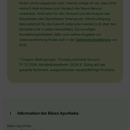
wählen
GmbH (AHD) angeboten wird. Hiermit willige ich ein, dass AHD
Sie
meine E-Mail-Adresse zum Versand des News-Service
bitte
verarbeitet. AHD setzt für den Versand und die Analyse des
den
Newsletters den Dienstleister Emarsys ein. Die Einwilligung
Stern.
kann jederzeit für die Zukunft widerrufen werden (z.B. über den
Abmelde-Link in jedem Newsletter). Die sonstigen
Kontaktmöglichkeiten dafür und weitere Angaben zur
Datenverarbeitung finden sich in der
Datenschutzerklärung
von
AHD.
* Coupon-Bedingungen: Einmalig einlösbar bis zum
31.12.2026. Mindestbestellwert: 50,00 €. Gültig auf das
gesamte Sortiment, ausgeschlossen rezeptpflichtige Produkte.
Information der Bären Apotheke
Bären Apotheke