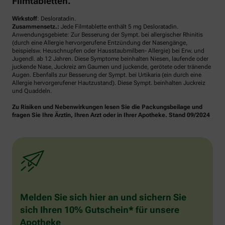
Filmtabletten.
Wirkstoff
: Desloratadin.
Zusammensetz.:
Jede Filmtablette enthält 5 mg Desloratadin.
Anwendungsgebiete: Zur Besserung der Sympt. bei allergischer Rhinitis
(durch eine Allergie hervorgerufene Entzündung der Nasengänge,
beispielsw. Heuschnupfen oder Hausstaubmilben- Allergie) bei Erw. und
Jugendl. ab 12 Jahren. Diese Symptome beinhalten Niesen, laufende oder
juckende Nase, Juckreiz am Gaumen und juckende, gerötete oder tränende
Augen. Ebenfalls zur Besserung der Sympt. bei Urtikaria (ein durch eine
Allergie hervorgerufener Hautzustand). Diese Sympt. beinhalten Juckreiz
und Quaddeln.
Zu Risiken und Nebenwirkungen lesen Sie die Packungsbeilage und
fragen Sie Ihre Ärztin, Ihren Arzt oder in Ihrer Apotheke. Stand 09/2024
Melden Sie sich hier an und sichern Sie
sich Ihren 10% Gutschein* für unsere
Apotheke