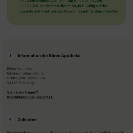
* Coupon-Bedingungen: Einmalig einlösbar bis zum
31.12.2026. Mindestbestellwert: 50,00 €. Gültig auf das
gesamte Sortiment, ausgeschlossen rezeptpflichtige Produkte.
Information der Bären Apotheke
Bären Apotheke
Inhaber: Tobias Schmid
Schlesische Strasse 114
94315 Straubing
Sie haben Fragen?
Kontaktieren Sie uns direkt.
Zahlarten
Bar oder mit einer anderen akzeptierten Zahlungsart Ihrer Apotheke vor Ort.