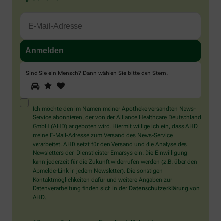
Sind Sie ein Mensch? Dann wählen Sie bitte
den Stern
.
1
2
3
Sind
Sie
ein
Mensch?
Ich möchte den im Namen meiner Apotheke versandten News-
Dann
Service abonnieren, der von der Alliance Healthcare Deutschland
wählen
GmbH (AHD) angeboten wird. Hiermit willige ich ein, dass AHD
Sie
meine E-Mail-Adresse zum Versand des News-Service
bitte
verarbeitet. AHD setzt für den Versand und die Analyse des
den
Newsletters den Dienstleister Emarsys ein. Die Einwilligung
Stern.
kann jederzeit für die Zukunft widerrufen werden (z.B. über den
Abmelde-Link in jedem Newsletter). Die sonstigen
Kontaktmöglichkeiten dafür und weitere Angaben zur
Datenverarbeitung finden sich in der
Datenschutzerklärung
von
AHD.