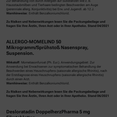
Zur Behandlung von durch Allergien auf Substanzen wie z. B.
Hausstaubmilben und Tierhaare bedingten Beschwerden am Auge
(perenniale allerg. Konjunktivitis) bei Erw. und Jugendl. ab 12 J.
Warnhinweise
: Enthält Benzalkoniumchlorid.
Zu Risiken und Nebenwirkungen lesen Sie die Packungsbeilage und
fragen Sie Ihre Ärztin, Ihren Arzt oder in Ihrer Apotheke. Stand 04/2021
ALLERGO-MOMELIND 50
Mikrogramm/Sprühstoß Nasenspray,
Suspension.
Wirkstoff
: Mometasonfuroat (Ph. Eur.). Anwendungsgebiet: Zur
Anwendung bei Erwachsenen zur symptomatischen Behandlung der
Beschwerden eines Heuschnupfens (saisonale allergische Rhinitis), nach
der Erstdiagnose eines Heuschnupfens (saisonale allergische Rhinitis)
durch einen Arzt.
Warnhinweise:
Enthält Benzalkoniumchlorid.
Zu Risiken und Nebenwirkungen lesen Sie die Packungsbeilage und
fragen Sie Ihre Ärztin, Ihren Arzt oder in Ihrer Apotheke. Stand 06/2021
Desloratadin DoppelherzPharma 5 mg