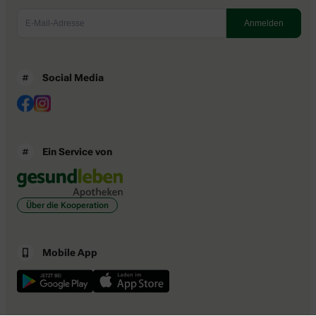
Social Media
Ein Service von
Über die Kooperation
Mobile App