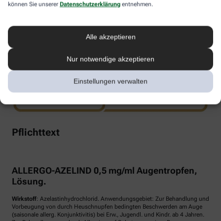
können Sie unserer
Datenschutzerklärung
entnehmen.
www.doppelherz.de
Alle akzeptieren
Nur notwendige akzeptieren
Einstellungen verwalten
Pflichttext
ALLERGO-AZELIND 0,5 mg/ml Augentropfen,
Lösung.
Wirkstoff
: Azelastinhydrochlorid. Anwendungsgebiet: Zur Behandlung und
Vorbeugung von durch Heuschnupfen bedingten Beschwerden am Auge
(saisonale allerg. Konjunktivitis) bei Erw., Jugendl. und Kindr. ab 4 Jahren.