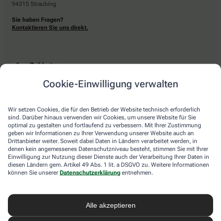
94315 Straubing
Sie haben Fragen?
Kontaktieren Sie uns direkt.
Zahlarten
Cookie-Einwilligung verwalten
Bar oder mit einer anderen akzeptierten Zahlungsart Ihrer Apotheke vor Ort.
Wir setzen Cookies, die für den Betrieb der Website technisch erforderlich
sind. Darüber hinaus verwenden wir Cookies, um unsere Website für Sie
Lieferarten
optimal zu gestalten und fortlaufend zu verbessern. Mit Ihrer Zustimmung
geben wir Informationen zu Ihrer Verwendung unserer Website auch an
Drittanbieter weiter. Soweit dabei Daten in Ländern verarbeitet werden, in
Abholung in der Apotheke
denen kein angemessenes Datenschutzniveau besteht, stimmen Sie mit Ihrer
Botendienstlieferung
Einwilligung zur Nutzung dieser Dienste auch der Verarbeitung Ihrer Daten in
diesen Ländern gem. Artikel 49 Abs. 1 lit. a DSGVO zu. Weitere Informationen
können Sie unserer
Datenschutzerklärung
entnehmen.
apotheke.com Informationen
Alle akzeptieren
Newsletter