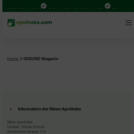
.000 Mal in Deutschland
Online bei Ihrer Apotheke bestellen
Bequem zwisc
Home
GESUND Magazin
Information der Bären Apotheke
Bären Apotheke
Inhaber: Tobias Schmid
Schlesische Strasse 114