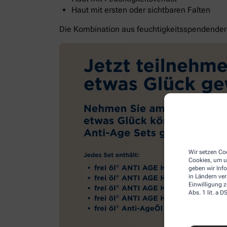
Haut mit ersten oder sichtbaren Falten
Die Kombination aus feuchtigkeitsspendender G
Wir setzen Coo
Cookies, um u
geben wir Inf
in Ländern ve
Einwilligung z
Abs. 1 lit. a