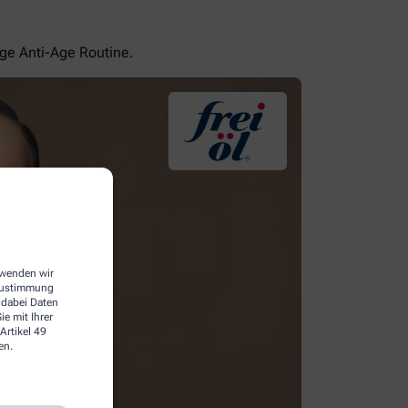
ige Anti-Age Routine.
erwenden wir
 Zustimmung
 dabei Daten
e mit Ihrer
Artikel 49
en.