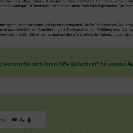
er Gewinnspielagenturen – ist ausgeschlossen. Pro Person ist nur eine Teilnahme mö
dem Gewinnspiel ist kostenlos und nicht an einem Produktkauf gebunden. Die Barab
ezogene Daten, wie Name und Adresse anzugeben. Die für Teilnahme am Gewinnspiel 
n ausschließlich zur Durchführung des Gewinnspiels – zur Erfüllung eines Vertrages
nen über Ihre Betroffenenrechte, sind auf dieser Website in der Datenschutzerklärun
d sichern Sie sich Ihren 10% Gutschein* für unsere 
1
2
3
Sind
gge
.
Sie
ein