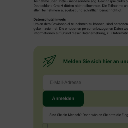
Teilnahme über Dritte – insbesondere sog. Gewinnspielclubs od
Deutschland GmbH dürfen nicht teilnehmen. Die Teilnahme an 
allen Teilnehmern ausgelost und schriftlich benachrichtigt.
Datenschutzhinweis
Um an dem Gewinnspiel teilnehmen zu können, sind personenb
gekennzeichnet. Die erhobenen personenbezogenen Daten werde
Informationen auf Grund dieser Datenerhebung, z.B. Informatio
Melden Sie sich hier an un
Sind Sie ein Mensch? Dann wählen Sie bitte
die Fla