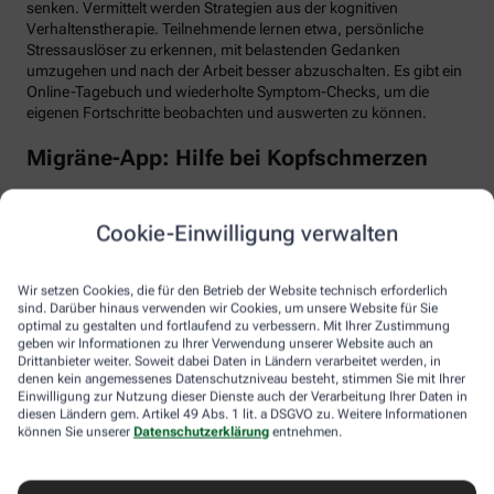
senken. Vermittelt werden Strategien aus der kognitiven
Verhaltenstherapie. Teilnehmende lernen etwa, persönliche
Stressauslöser zu erkennen, mit belastenden Gedanken
umzugehen und nach der Arbeit besser abzuschalten. Es gibt ein
Online-Tagebuch und wiederholte Symptom-Checks, um die
eigenen Fortschritte beobachten und auswerten zu können.
Migräne-App: Hilfe bei Kopfschmerzen
Schlaf, Ernährung, Bewegung, Stress … All das kann Einfluss auf
schmerzhafte Migräne-Attacken haben. Mit der Migräne-App der
Cookie-Einwilligung verwalten
renommierten Schmerzklinik Kiel lässt sich übersichtlich
festhalten, wann die Anfälle mit welchen Symptomen auftreten.
Das kann helfen, persönliche Muster zu erkennen und die
Wir setzen Cookies, die für den Betrieb der Website technisch erforderlich
Attacken besser zu behandeln, etwa durch den optimalen
sind. Darüber hinaus verwenden wir Cookies, um unsere Website für Sie
Einnahmezeitpunkt von Migräne-Medikamenten. Darüber hinaus
optimal zu gestalten und fortlaufend zu verbessern. Mit Ihrer Zustimmung
stellt die App viele nützliche Informationen zu Migräne bereit
geben wir Informationen zu Ihrer Verwendung unserer Website auch an
Drittanbieter weiter. Soweit dabei Daten in Ländern verarbeitet werden, in
sowie aktive Verfahren zur Entspannung und Stressbewältigung.
denen kein angemessenes Datenschutzniveau besteht, stimmen Sie mit Ihrer
Einwilligung zur Nutzung dieser Dienste auch der Verarbeitung Ihrer Daten in
Aimo gesund bewegt: Digitaler Personal
diesen Ländern gem. Artikel 49 Abs. 1 lit. a DSGVO zu. Weitere Informationen
Trainer
können Sie unserer
Datenschutzerklärung
entnehmen.
Trainings-Apps gibt es viele. Diese hier ist anders. Kern des