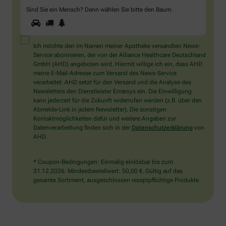
Sind Sie ein Mensch? Dann wählen Sie bitte
den Baum
.
1
2
3
Sind
Sie
ein
Mensch?
Ich möchte den im Namen meiner Apotheke versandten News-
Dann
Service abonnieren, der von der Alliance Healthcare Deutschland
wählen
GmbH (AHD) angeboten wird. Hiermit willige ich ein, dass AHD
Sie
meine E-Mail-Adresse zum Versand des News-Service
bitte
verarbeitet. AHD setzt für den Versand und die Analyse des
den
Newsletters den Dienstleister Emarsys ein. Die Einwilligung
Baum.
kann jederzeit für die Zukunft widerrufen werden (z.B. über den
Abmelde-Link in jedem Newsletter). Die sonstigen
Kontaktmöglichkeiten dafür und weitere Angaben zur
Datenverarbeitung finden sich in der
Datenschutzerklärung
von
AHD.
* Coupon-Bedingungen: Einmalig einlösbar bis zum
31.12.2026. Mindestbestellwert: 50,00 €. Gültig auf das
gesamte Sortiment, ausgeschlossen rezeptpflichtige Produkte.