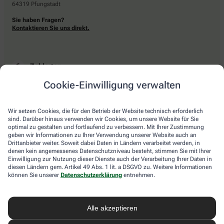
64319 Pfungstadt
Sie haben Fragen?
Kontaktieren Sie uns direkt.
Zahlarten
Cookie-Einwilligung verwalten
Bar oder mit einer anderen akzeptierten Zahlungsart Ihrer Apotheke vor Ort.
Wir setzen Cookies, die für den Betrieb der Website technisch erforderlich
sind. Darüber hinaus verwenden wir Cookies, um unsere Website für Sie
Lieferarten
optimal zu gestalten und fortlaufend zu verbessern. Mit Ihrer Zustimmung
geben wir Informationen zu Ihrer Verwendung unserer Website auch an
Drittanbieter weiter. Soweit dabei Daten in Ländern verarbeitet werden, in
Abholung in der Apotheke
denen kein angemessenes Datenschutzniveau besteht, stimmen Sie mit Ihrer
Botendienstlieferung
Einwilligung zur Nutzung dieser Dienste auch der Verarbeitung Ihrer Daten in
diesen Ländern gem. Artikel 49 Abs. 1 lit. a DSGVO zu. Weitere Informationen
können Sie unserer
Datenschutzerklärung
entnehmen.
apotheke.com Informationen
Alle akzeptieren
Newsletter