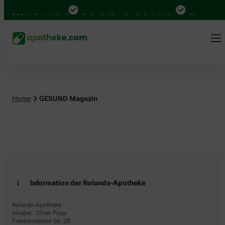
.000 Mal in Deutschland
Online bei Ihrer Apotheke bestellen
Bequem zwisc
Home
GESUND Magazin
Information der Rolands-Apotheke
Rolands-Apotheke
Inhaber: Oliver Popp
Frankensteiner Str. 28