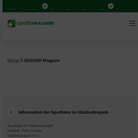
.000 Mal in Deutschland
Online bei Ihrer Apotheke bestellen
Bequem zwisc
Home
GESUND Magazin
Information der Apotheke im Gäubodenpark
Apotheke im Gäubodenpark
Inhaber: Peter Distler
Hebbelstrasse 14 b