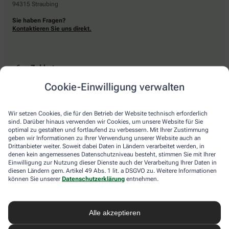
94315 Straubing
Sie haben Fragen?
Kontaktieren Sie uns direkt.
Zahlarten
Cookie-Einwilligung verwalten
Bar oder mit einer anderen akzeptierten Zahlungsart Ihrer Apotheke vor Ort.
Wir setzen Cookies, die für den Betrieb der Website technisch erforderlich
sind. Darüber hinaus verwenden wir Cookies, um unsere Website für Sie
Lieferarten
optimal zu gestalten und fortlaufend zu verbessern. Mit Ihrer Zustimmung
geben wir Informationen zu Ihrer Verwendung unserer Website auch an
Drittanbieter weiter. Soweit dabei Daten in Ländern verarbeitet werden, in
Abholung in der Apotheke
denen kein angemessenes Datenschutzniveau besteht, stimmen Sie mit Ihrer
Botendienstlieferung
Einwilligung zur Nutzung dieser Dienste auch der Verarbeitung Ihrer Daten in
diesen Ländern gem. Artikel 49 Abs. 1 lit. a DSGVO zu. Weitere Informationen
können Sie unserer
Datenschutzerklärung
entnehmen.
apotheke.com Informationen
Alle akzeptieren
Newsletter