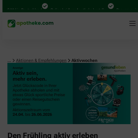
00 Mal in Deutschland
Online bei Ihrer Apotheke bestellen
Bequem zwische
...
Aktionen & Empfehlungen
Aktivwochen
Den Frühling aktiv erleben