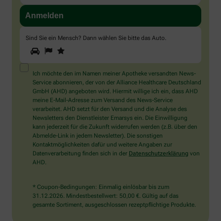
Sind Sie ein Mensch? Dann wählen Sie bitte
das Auto
.
1
2
3
Sind
Sie
ein
Mensch?
Ich möchte den im Namen meiner Apotheke versandten News-
Dann
Service abonnieren, der von der Alliance Healthcare Deutschland
wählen
GmbH (AHD) angeboten wird. Hiermit willige ich ein, dass AHD
Sie
meine E-Mail-Adresse zum Versand des News-Service
bitte
verarbeitet. AHD setzt für den Versand und die Analyse des
das
Newsletters den Dienstleister Emarsys ein. Die Einwilligung
Auto.
kann jederzeit für die Zukunft widerrufen werden (z.B. über den
Abmelde-Link in jedem Newsletter). Die sonstigen
Kontaktmöglichkeiten dafür und weitere Angaben zur
Datenverarbeitung finden sich in der
Datenschutzerklärung
von
AHD.
* Coupon-Bedingungen: Einmalig einlösbar bis zum
31.12.2026. Mindestbestellwert: 50,00 €. Gültig auf das
gesamte Sortiment, ausgeschlossen rezeptpflichtige Produkte.