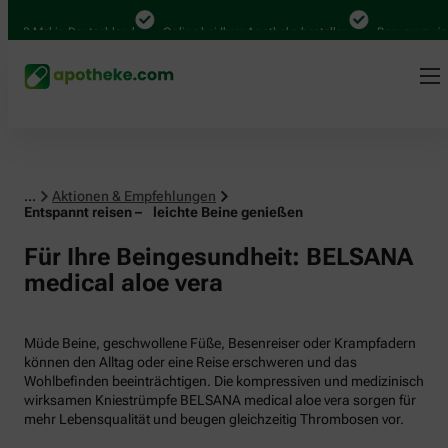
Mal in Deutschland
Online bei Ihrer Apotheke bestellen
Bequem zwischen A
...
Aktionen & Empfehlungen
Entspannt reisen – leichte Beine genießen
Für Ihre Beingesundheit: BELSANA
medical aloe vera
Müde Beine, geschwollene Füße, Besenreiser oder Krampfadern
können den Alltag oder eine Reise erschweren und das
Wohlbefinden beeinträchtigen. Die kompressiven und medizinisch
wirksamen Kniestrümpfe BELSANA medical aloe vera sorgen für
mehr Lebensqualität und beugen gleichzeitig Thrombosen vor.