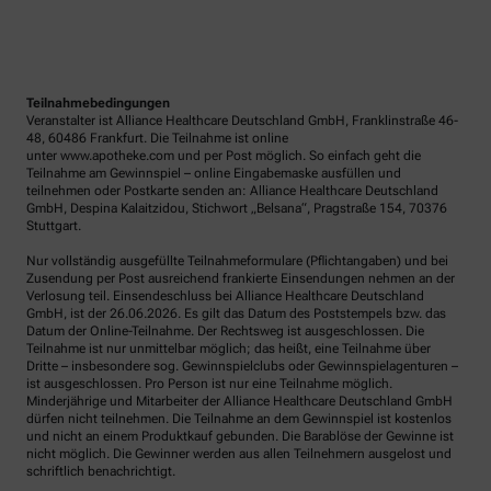
Teilnahmebedingungen
Veranstalter ist Alliance Healthcare Deutschland GmbH, Franklinstraße 46-
48, 60486 Frankfurt. Die Teilnahme ist online
unter www.apotheke.com und per Post möglich. So einfach geht die
Teilnahme am Gewinnspiel – online Eingabemaske ausfüllen und
teilnehmen oder Postkarte senden an: Alliance Healthcare Deutschland
GmbH, Despina Kalaitzidou, Stichwort „Belsana“, Pragstraße 154, 70376
Stuttgart.
Nur vollständig ausgefüllte Teilnahmeformulare (Pflichtangaben) und bei
Zusendung per Post ausreichend frankierte Einsendungen nehmen an der
Verlosung teil. Einsendeschluss bei Alliance Healthcare Deutschland
GmbH, ist der 26.06.2026. Es gilt das Datum des Poststempels bzw. das
Datum der Online-Teilnahme. Der Rechtsweg ist ausgeschlossen. Die
Teilnahme ist nur unmittelbar möglich; das heißt, eine Teilnahme über
Dritte – insbesondere sog. Gewinnspielclubs oder Gewinnspielagenturen –
ist ausgeschlossen. Pro Person ist nur eine Teilnahme möglich.
Minderjährige und Mitarbeiter der Alliance Healthcare Deutschland GmbH
dürfen nicht teilnehmen. Die Teilnahme an dem Gewinnspiel ist kostenlos
und nicht an einem Produktkauf gebunden. Die Barablöse der Gewinne ist
nicht möglich. Die Gewinner werden aus allen Teilnehmern ausgelost und
schriftlich benachrichtigt.