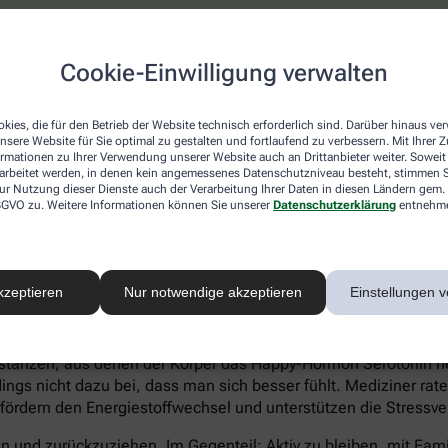
atienten eher Ein- und Durchschlafstörungen anstatt eines hö
Cookie-Einwilligung verwalten
 statt Heißhungerattacken. Ein Anzeichen für eine Depression 
können sich zu kaum etwas aufraffen und sind permanent ersch
Suizidgedanken sind typisch.
kies, die für den Betrieb der Website technisch erforderlich sind. Darüber hinaus v
nsere Website für Sie optimal zu gestalten und fortlaufend zu verbessern. Mit Ihrer
on – auch wenn ein Angehöriger betroffen ist – sollte man sic
ormationen zu Ihrer Verwendung unserer Website auch an Drittanbieter weiter. Soweit
rarbeitet werden, in denen kein angemessenes Datenschutzniveau besteht, stimmen Si
iftung Deutsche Depressionshilfe auf:
ur Nutzung dieser Dienste auch der Verarbeitung Ihrer Daten in diesen Ländern gem. 
 DSGVO zu. Weitere Informationen können Sie unserer
Datenschutzerklärung
entnehm
kzeptieren
Nur notwendige akzeptieren
Einstellungen v
voller Süßkram sind. Schokolade macht tatsächlich glücklich. I
tanzen, aus denen der Körper das Happy-Hormon Serotonin herst
gs nicht dazu bei, dass man sich besser fühlt. Mediziner rate
 fördern den Energiestoffwechsel und unterstützen die Stressve
eln und zurückzuziehen. Im Gegenteil: Aktiv zu bleiben, mit Fa