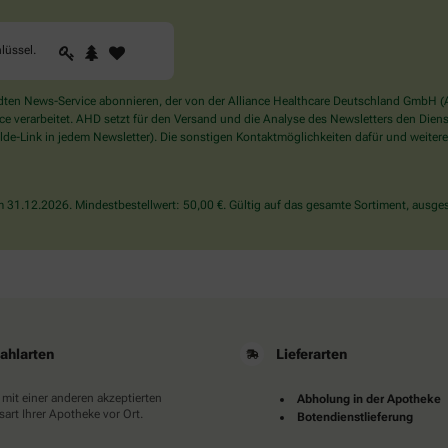
1
2
3
Sind
lüssel
.
Sie
ein
Mensch?
en News-Service abonnieren, der von der Alliance Healthcare Deutschland GmbH (AH
Dann
verarbeitet. AHD setzt für den Versand und die Analyse des Newsletters den Dienstle
wählen
de-Link in jedem Newsletter). Die sonstigen Kontaktmöglichkeiten dafür und weitere
Sie
bitte
den
31.12.2026. Mindestbestellwert: 50,00 €. Gültig auf das gesamte Sortiment, ausges
Schlüssel.
ahlarten
Lieferarten
 mit einer anderen akzeptierten
Abholung in der Apotheke
art Ihrer Apotheke vor Ort.
Botendienstlieferung