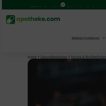
Psyche & Wohlbefinden
4.000 Mal in Deutschland
Online bei Ihrer Apotheke bestellen
Beliebte Funktionen
Home
Gesundheitstipps
Psyche & Wohlbefinde