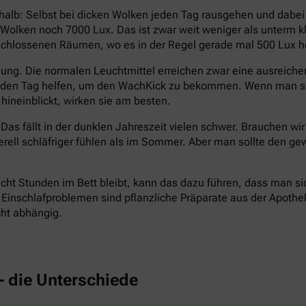
halb: Selbst bei dicken Wolken jeden Tag rausgehen und dabe
en Wolken noch 7000 Lux. Das ist zwar weit weniger als unterm
eschlossenen Räumen, wo es in der Regel gerade mal 500 Lux hel
ng. Die normalen Leuchtmittel erreichen zwar eine ausreichend
n den Tag helfen, um den WachKick zu bekommen. Wenn man si
hineinblickt, wirken sie am besten.
Das fällt in der dunklen Jahreszeit vielen schwer. Brauchen wi
erell schläfriger fühlen als im Sommer. Aber man sollte den
cht Stunden im Bett bleibt, kann das dazu führen, dass man si
inschlafproblemen sind pflanzliche Präparate aus der Apotheke 
cht abhängig.
– die Unterschiede