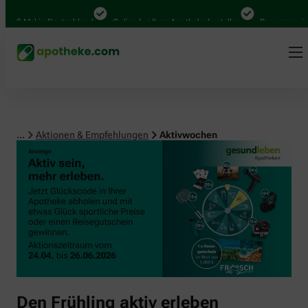
00 Mal in Deutschland
Online bei Ihrer Apotheke bestellen
Bequem zwische
...
Aktionen & Empfehlungen
Aktivwochen
Den Frühling aktiv erleben