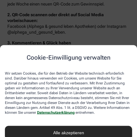
jede Woche einen neuen QR-Code zum Gewinnspiel.
2. QR-Code scannen oder direkt auf Social Media
vorbeischauen:
Facebook (Alphega & gesund leben Apotheken) oder Instagram
@alphega_und_gesund_leben.
3. Kommentieren & Glück haben
Beantworten Sie die Frage der Woche oder erzählen Sie von Ihrem
Traumziel – schon landen Sie im Lostopf!
Cookie-Einwilligung verwalten
Wir setzen Cookies, die für den Betrieb der Website technisch erforderlich
sind. Darüber hinaus verwenden wir Cookies, um unsere Website für Sie
optimal zu gestalten und fortlaufend zu verbessern. Mit Ihrer Zustimmung
geben wir Informationen zu Ihrer Verwendung unserer Website auch an
Drittanbieter weiter. Soweit dabei Daten in Ländern verarbeitet werden, in
denen kein angemessenes Datenschutzniveau besteht, stimmen Sie mit Ihrer
Einwilligung zur Nutzung dieser Dienste auch der Verarbeitung Ihrer Daten in
diesen Ländern gem. Artikel 49 Abs. 1 lit. a DSGVO zu. Weitere Informationen
können Sie unserer
Datenschutzerklärung
entnehmen.
Sie erwarten folgende Gewinne:
Alle akzeptieren