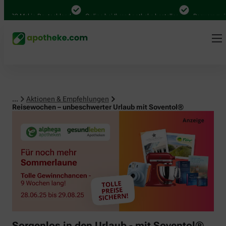
000 Mal in Deutschland
Online bei Ihrer Apotheke bestellen
Bequem zwisch
...
Aktionen & Empfehlungen
Reisewochen – unbeschwerter Urlaub mit Soventol®
Sorgenlos in den Urlaub - mit Soventol®