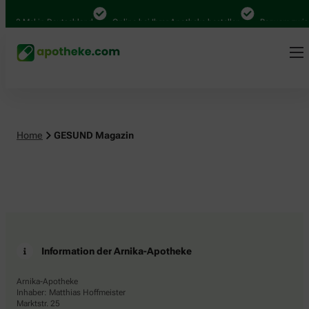
.000 Mal in Deutschland
Online bei Ihrer Apotheke bestellen
Bequem zwisc
Home
GESUND Magazin
Information der Arnika-Apotheke
Arnika-Apotheke
Inhaber: Matthias Hoffmeister
Marktstr. 25