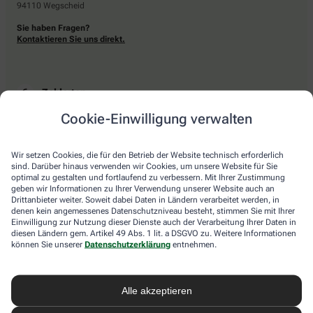
94110 Wegscheid
Sie haben Fragen?
Kontaktieren Sie uns direkt.
Zahlarten
Cookie-Einwilligung verwalten
Bar oder mit einer anderen akzeptierten Zahlungsart Ihrer Apotheke vor Ort.
Wir setzen Cookies, die für den Betrieb der Website technisch erforderlich
sind. Darüber hinaus verwenden wir Cookies, um unsere Website für Sie
Lieferarten
optimal zu gestalten und fortlaufend zu verbessern. Mit Ihrer Zustimmung
geben wir Informationen zu Ihrer Verwendung unserer Website auch an
Drittanbieter weiter. Soweit dabei Daten in Ländern verarbeitet werden, in
Abholung in der Apotheke
denen kein angemessenes Datenschutzniveau besteht, stimmen Sie mit Ihrer
Botendienstlieferung
Einwilligung zur Nutzung dieser Dienste auch der Verarbeitung Ihrer Daten in
diesen Ländern gem. Artikel 49 Abs. 1 lit. a DSGVO zu. Weitere Informationen
können Sie unserer
Datenschutzerklärung
entnehmen.
apotheke.com Informationen
Alle akzeptieren
Newsletter