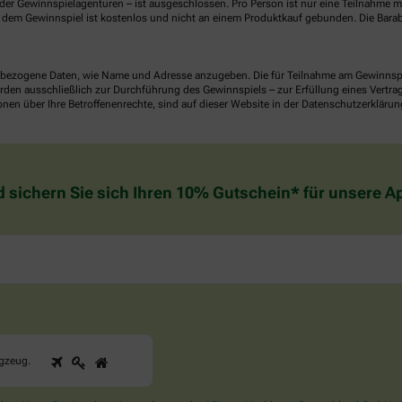
er Gewinnspielagenturen – ist ausgeschlossen. Pro Person ist nur eine Teilnahme mö
dem Gewinnspiel ist kostenlos und nicht an einem Produktkauf gebunden. Die Barab
ezogene Daten, wie Name und Adresse anzugeben. Die für Teilnahme am Gewinnspiel 
n ausschließlich zur Durchführung des Gewinnspiels – zur Erfüllung eines Vertrages
nen über Ihre Betroffenenrechte, sind auf dieser Website in der Datenschutzerklärun
d sichern Sie sich Ihren 10% Gutschein* für unsere 
1
2
3
Sind
ugzeug
.
Sie
ein