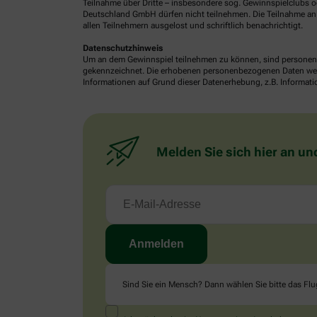
Teilnahme über Dritte – insbesondere sog. Gewinnspielclubs od
Deutschland GmbH dürfen nicht teilnehmen. Die Teilnahme an 
allen Teilnehmern ausgelost und schriftlich benachrichtigt.
Datenschutzhinweis
Um an dem Gewinnspiel teilnehmen zu können, sind personenb
gekennzeichnet. Die erhobenen personenbezogenen Daten werde
Informationen auf Grund dieser Datenerhebung, z.B. Informatio
Melden Sie sich hier an un
Sind Sie ein Mensch? Dann wählen Sie bitte
das Fl