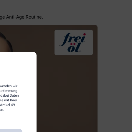
ige Anti-Age Routine.
erwenden wir
 Zustimmung
 dabei Daten
e mit Ihrer
Artikel 49
en.