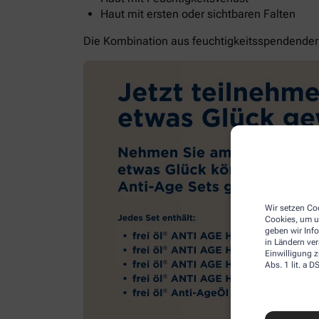
Haut mit ersten oder sichtbaren Falten
Die Kombination aus feuchtigkeitsspendender G
Wir setzen Coo
Cookies, um u
geben wir Inf
in Ländern ve
Einwilligung z
Abs. 1 lit. a