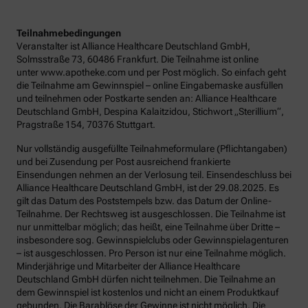
Teilnahmebedingungen
Veranstalter ist Alliance Healthcare Deutschland GmbH,
Solmsstraße 73, 60486 Frankfurt. Die Teilnahme ist online
unter www.apotheke.com und per Post möglich. So einfach geht
die Teilnahme am Gewinnspiel – online Eingabemaske ausfüllen
und teilnehmen oder Postkarte senden an: Alliance Healthcare
Deutschland GmbH, Despina Kalaitzidou, Stichwort „Sterillium“,
Pragstraße 154, 70376 Stuttgart.
Nur vollständig ausgefüllte Teilnahmeformulare (Pflichtangaben)
und bei Zusendung per Post ausreichend frankierte
Einsendungen nehmen an der Verlosung teil. Einsendeschluss bei
Alliance Healthcare Deutschland GmbH, ist der 29.08.2025. Es
gilt das Datum des Poststempels bzw. das Datum der Online-
Teilnahme. Der Rechtsweg ist ausgeschlossen. Die Teilnahme ist
nur unmittelbar möglich; das heißt, eine Teilnahme über Dritte –
insbesondere sog. Gewinnspielclubs oder Gewinnspielagenturen
– ist ausgeschlossen. Pro Person ist nur eine Teilnahme möglich.
Minderjährige und Mitarbeiter der Alliance Healthcare
Deutschland GmbH dürfen nicht teilnehmen. Die Teilnahme an
dem Gewinnspiel ist kostenlos und nicht an einem Produktkauf
gebunden. Die Barablöse der Gewinne ist nicht möglich. Die