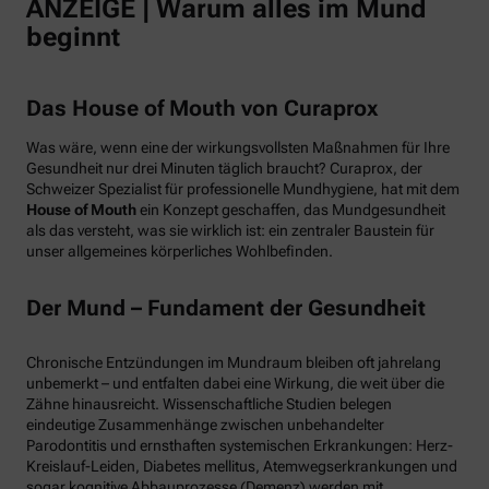
ANZEIGE | Warum alles im Mund
beginnt
Das House of Mouth von Curaprox
Was wäre, wenn eine der wirkungsvollsten Maßnahmen für Ihre
Gesundheit nur drei Minuten täglich braucht? Curaprox, der
Schweizer Spezialist für professionelle Mundhygiene, hat mit dem
House of Mouth
ein Konzept geschaffen, das Mundgesundheit
als das versteht, was sie wirklich ist: ein zentraler Baustein für
unser allgemeines körperliches Wohlbefinden.
Der Mund – Fundament der Gesundheit
Chronische Entzündungen im Mundraum bleiben oft jahrelang
unbemerkt – und entfalten dabei eine Wirkung, die weit über die
Zähne hinausreicht. Wissenschaftliche Studien belegen
eindeutige Zusammenhänge zwischen unbehandelter
Parodontitis und ernsthaften systemischen Erkrankungen: Herz-
Kreislauf-Leiden, Diabetes mellitus, Atemwegserkrankungen und
sogar kognitive Abbauprozesse (Demenz) werden mit