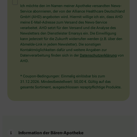
Mensch?
Ich möchte den im Namen meiner Apotheke versandten News-
Dann
Service abonnieren, der von der Alliance Healthcare Deutschland
wählen
GmbH (AHD) angeboten wird. Hiermit willige ich ein, dass AHD
Sie
meine E-Mail-Adresse zum Versand des News-Service
bitte
verarbeitet. AHD setzt für den Versand und die Analyse des
das
Newsletters den Dienstleister Emarsys ein. Die Einwilligung
Auto.
kann jederzeit für die Zukunft widerrufen werden (z.B. über den
Abmelde-Link in jedem Newsletter). Die sonstigen
Kontaktmöglichkeiten dafür und weitere Angaben zur
Datenverarbeitung finden sich in der
Datenschutzerklärung
von
AHD.
* Coupon-Bedingungen: Einmalig einlösbar bis zum
31.12.2026. Mindestbestellwert: 50,00 €. Gültig auf das
gesamte Sortiment, ausgeschlossen rezeptpflichtige Produkte.
Information der Bären-Apotheke