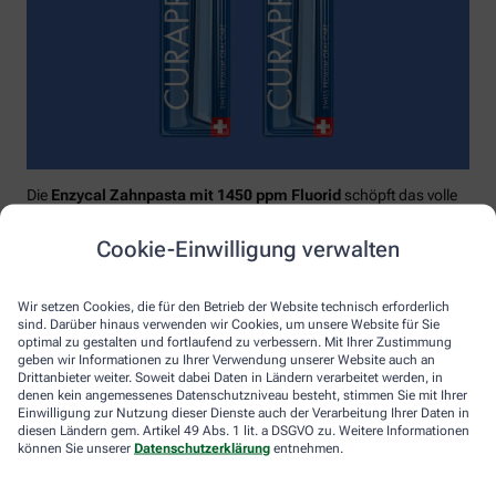
Die
Enzycal Zahnpasta mit 1450 ppm Fluorid
schöpft das volle
Potential deines Speichels aus und boostet mit natürlichen
Enzymen deine körpereigenen Abwehrkräfte.
Cookie-Einwilligung verwalten
Raumfüllend, effektiv und schonend:
Curaprox-
Interdentalbürsten „prime“
reinigen den gesamten kritischen
Wir setzen Cookies, die für den Betrieb der Website technisch erforderlich
Zahnzwischenraum effektiv und verletzungsfrei: vom
sind. Darüber hinaus verwenden wir Cookies, um unsere Website für Sie
Zahnfleischrand über die konkaven Nischen bis direkt unter die
optimal zu gestalten und fortlaufend zu verbessern. Mit Ihrer Zustimmung
Kontaktstelle. Selbst kleinste Interdentalräume werden ohne
geben wir Informationen zu Ihrer Verwendung unserer Website auch an
Drittanbieter weiter. Soweit dabei Daten in Ländern verarbeitet werden, in
®
Verletzungsgefahr behandelt – dank Cural
, dem hauchdünnen
denen kein angemessenes Datenschutzniveau besteht, stimmen Sie mit Ihrer
und extrastarken Chirurgendraht, mit dem eine einzige
Einwilligung zur Nutzung dieser Dienste auch der Verarbeitung Ihrer Daten in
Reinigungsbewegung ausreicht: einmal rein und raus. Fertig.
diesen Ländern gem. Artikel 49 Abs. 1 lit. a DSGVO zu. Weitere Informationen
können Sie unserer
Datenschutzerklärung
entnehmen.
Das House of Mouth bündelt dieses Wissen – und macht
konsequente Mundpflege für jeden zugänglich.