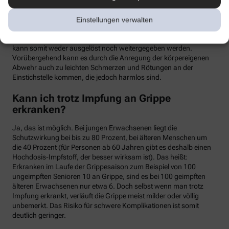
meist binnen weniger Tage wieder abklingen. Mit einer Grippe
haben die Symptome allerdings nichts zu tun. Denn üblicherweise
Einstellungen verwalten
handelt es sich um einen sogenannten Totimpfstoff, der keine
vermehrungsfähigen Erreger enthält – eine Grippeerkrankung
kann somit weder ausgelöst noch weitergegeben werden.
Vorübergehend kann es durch die Anregung der körpereigenen
Abwehr auch zu leichten Schmerzen und Rötungen an der
Einstichstelle kommen, die jedoch harmlos sind.
Kann ich trotz Impfung an Grippe
erkranken?
Ja, das ist möglich. Bei jungen Erwachsenen liegt die
Schutzwirkung bei bis zu 80 Prozent, bei älteren Menschen um
die 40 Prozent (für Personen ab 60 Jahren gibt es deshalb einen
Hochdosis-Impfstoff, der besser wirksam ist). Das heißt:
Erkranken im Laufe der Grippesaison zum Beispiel von 100
ungeimpften Senioren 10 an Grippe, sind es bei 100 geimpften
älteren Erwachsenen nur etwa 6. Doch selbst wenn man trotz
Impfung erkrankt, verläuft die Grippe meist milder oder völlig
unbemerkt. Das Risiko für schwere Komplikationen ist somit
deutlich geringer.