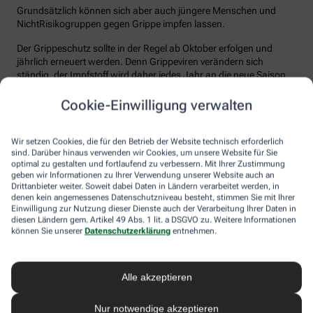
Grundsätzlich können sich aber auch jüngere Menschen und
NichtRisikogruppen gegen Grippe impfen lassen.
Der Grippeschutz sollte in der Regel ab Oktober erfolgen und
jährlich erneuert werden. Denn Grippeviren verändern sich
ständig, der Impfstoff wird daher jedes Jahr an die neue Saison
angepasst. Nach der Impfung dauert es etwa 10 bis 14 Tage, bis
der Körper einen ausreichenden Schutz vor einer Ansteckung
Cookie-Einwilligung verwalten
aufgebaut hat. Auch eine spätere Impfung zu Beginn des Jahres
ist meist noch sinnvoll.
Wir setzen Cookies, die für den Betrieb der Website technisch erforderlich
sind. Darüber hinaus verwenden wir Cookies, um unsere Website für Sie
Wie sicher ist der Impfstoff?
optimal zu gestalten und fortlaufend zu verbessern. Mit Ihrer Zustimmung
geben wir Informationen zu Ihrer Verwendung unserer Website auch an
Jeder Grippeimpfstoff, der in Deutschland verwendet wird, muss
Drittanbieter weiter. Soweit dabei Daten in Ländern verarbeitet werden, in
ein streng reguliertes Zulassungsverfahren durchlaufen. Hierbei
denen kein angemessenes Datenschutzniveau besteht, stimmen Sie mit Ihrer
muss die Qualität, Wirksamkeit und Verträglichkeit in
Einwilligung zur Nutzung dieser Dienste auch der Verarbeitung Ihrer Daten in
diesen Ländern gem. Artikel 49 Abs. 1 lit. a DSGVO zu. Weitere Informationen
wissenschaftlichen Studien nachgewiesen werden. Die Freigabe
können Sie unserer
Datenschutzerklärung
entnehmen.
erfolgt nach weiteren Prüfungen schließlich durch das Paul-
Ehrlich-Institut (PEI), das die Sicherheit des Impfstoffs auch nach
der Freigabe stetig weiter beobachtet.
Alle akzeptieren
Die Grippeimpfung ist in aller Regel gut verträglich. In den ersten
Tagen können leichte Erkältungssymptome wie zum Beispiel
Nur notwendige akzeptieren
Frösteln oder Kopf- und Gliederschmerzen auftreten, die aber