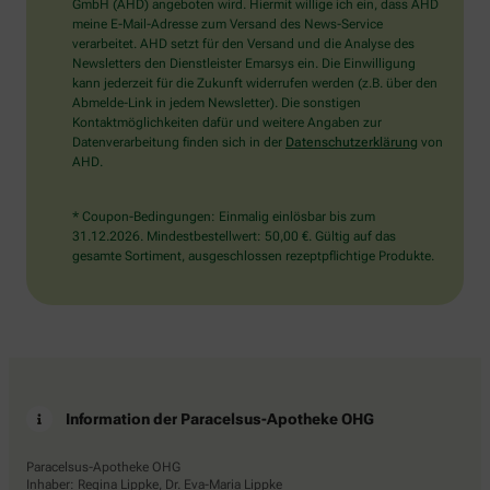
wählen
GmbH (AHD) angeboten wird. Hiermit willige ich ein, dass AHD
Sie
meine E-Mail-Adresse zum Versand des News-Service
bitte
verarbeitet. AHD setzt für den Versand und die Analyse des
den
Newsletters den Dienstleister Emarsys ein. Die Einwilligung
Baum.
kann jederzeit für die Zukunft widerrufen werden (z.B. über den
Abmelde-Link in jedem Newsletter). Die sonstigen
Kontaktmöglichkeiten dafür und weitere Angaben zur
Datenverarbeitung finden sich in der
Datenschutzerklärung
von
AHD.
* Coupon-Bedingungen: Einmalig einlösbar bis zum
31.12.2026. Mindestbestellwert: 50,00 €. Gültig auf das
gesamte Sortiment, ausgeschlossen rezeptpflichtige Produkte.
Information der Paracelsus-Apotheke OHG
Paracelsus-Apotheke OHG
Inhaber: Regina Lippke, Dr. Eva-Maria Lippke