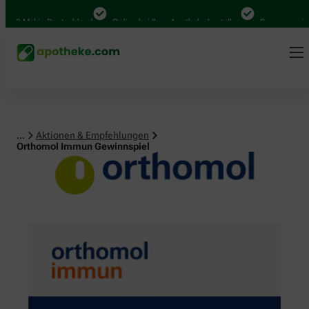
Mal in Deutschland
Online bei Ihrer Apotheke bestellen
Bequem zwischen A
...
Aktionen & Empfehlungen
Orthomol Immun Gewinnspiel