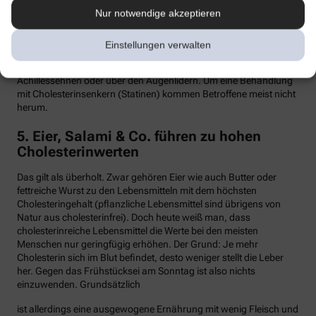
Nur notwendige akzeptieren
Hypercholesterinämie kommt bei etwa einer von 300 Personen
vor. Sind in der Familie Fälle von frühen Herzinfarkten, Stents oder
Bypass-Operationen bekannt, sollte man sein Cholesterin
Einstellungen verwalten
dringend überprüfen lassen. Anzeichen können auch gelbliche
Knötchen (Xanthome) unter der Haut sein, etwa an den
Achillessehnen oder über den Augenlidern. Um eine Behandlung
mit Cholesterinsenkern (Statinen) kommen Betroffene meist nicht
herum.
5. Eier, Salami & Co. führen zu hohen
Cholesterinwerten
Das gilt als überholt. Zwar gehören Eier wie auch Butter oder
fettreiche Wurst zu den Lebensmitteln mit dem höchsten
Cholesteringehalt (pflanzliche Lebensmittel sind übrigens von
Natur aus cholesterinfrei). Doch heute weiß man, dass
cholesterinreiche Lebensmittel die Werte bei den meisten
Menschen nur geringfügig erhöhen. Der Grund: Je mehr
Cholesterin sich im Blut befindet, desto weniger stellt die Leber
her. Gegen das Frühstücksei am Sonntag ist also nichts
einzuwenden. Grundsätzlich
ist allerdings eine ausgewogene Ernährung mit wenig Fleisch und