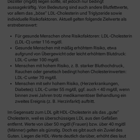
Deziliter (mg/dl) liegen sollte, ist jedoch nur bedingt
aussagekräftig. Von Bedeutung sind auch andere Blutfettwerte,
vor allem das „böse“ LDL-Cholesterin und Triglyzeride sowie
individuelle Risikofaktoren. Aktuell gelten folgende Zielwerte als
erstrebenswert:
Für gesunde Menschen ohne Risikofaktoren: LDL-Cholesterin
(LDL-C) unter 116 mg/dl.
Gesunde Menschen mit mäßig erhöhtem Risiko, etwa
aufgrund von Übergewicht oder leicht erhöhtem Blutdruck:
LDL-C unter 100 mg/dl.
Menschen mit hohem Risiko, z. B. starker Bluthochdruck,
Rauchen oder genetisch bedingt hohen Cholesterinwerten:
LDL-C unter 70 mg/dl.
Menschen mit sehr hohem Risiko, (Herzerkrankungen,
Diabetes): LDL-C unter 55 mg/dl, ggf. auch < 40 mg/dl, wenn
binnen zwei Jahren trotz medikamentöser Behandlung ein
zweites Ereignis (z. B. Herzinfarkt) auftritt.
Im Gegensatz zum LDL gilt HDL-Cholesterin als das „gute“
Cholesterin, weil es überschüssiges LDL aus den Gefäßen
entfernt. Werte von über 50 mg/dl (Frauen) bzw. über 40 mg/dl
(Männer) gelten als günstig. Doch es gibt auch ein Zuviel des
Guten. Liegen die HDL-Werte deutlich darüber, erhöht dies laut