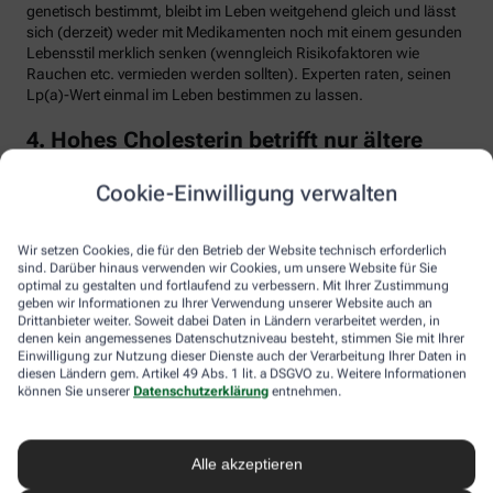
genetisch bestimmt, bleibt im Leben weitgehend gleich und lässt
sich (derzeit) weder mit Medikamenten noch mit einem gesunden
Lebensstil merklich senken (wenngleich Risikofaktoren wie
Rauchen etc. vermieden werden sollten). Experten raten, seinen
Lp(a)-Wert einmal im Leben bestimmen zu lassen.
4. Hohes Cholesterin betrifft nur ältere
Menschen
Cookie-Einwilligung verwalten
Falsch. Zwar steigt das Risiko für erhöhte Cholesterinwerte mit
zunehmendem Alter. Menschen mit sogenannter familiärer
Hypercholesterinämie (FH) haben jedoch schon von Geburt an
Wir setzen Cookies, die für den Betrieb der Website technisch erforderlich
erhöhte Blutfettwerte. Bei der erblich bedingten
sind. Darüber hinaus verwenden wir Cookies, um unsere Website für Sie
optimal zu gestalten und fortlaufend zu verbessern. Mit Ihrer Zustimmung
Stoffwechselerkrankung sammelt sich durch einen Gendefekt
geben wir Informationen zu Ihrer Verwendung unserer Website auch an
sehr viel LDL-Cholesterin im Blut an (über 190 bis 500 mg/dl) und
Drittanbieter weiter. Soweit dabei Daten in Ländern verarbeitet werden, in
lagert sich an den Wänden der Arterien und Venen ab. Betroffene
denen kein angemessenes Datenschutzniveau besteht, stimmen Sie mit Ihrer
entwickeln oft schon im jungen Erwachsenenalter eine
Einwilligung zur Nutzung dieser Dienste auch der Verarbeitung Ihrer Daten in
Arteriosklerose.
diesen Ländern gem. Artikel 49 Abs. 1 lit. a DSGVO zu. Weitere Informationen
können Sie unserer
Datenschutzerklärung
entnehmen.
Unbehandelt erkrankt etwa die Hälfte der Männer schon vor dem
50. Lebensjahr an einer koronaren Herzkrankheit (KHK), die zum
Herzinfarkt oder plötzlichem Herztod führen kann. Frauen sind
Alle akzeptieren
bis zur Menopause durch Hormone besser geschützt, bei ihnen
sind es rund 30 Prozent bis zum Alter von 60 Jahren. Die familiäre