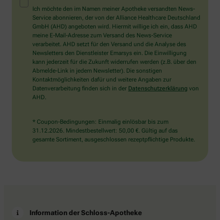
Mensch?
Ich möchte den im Namen meiner Apotheke versandten News-
Dann
Service abonnieren, der von der Alliance Healthcare Deutschland
wählen
GmbH (AHD) angeboten wird. Hiermit willige ich ein, dass AHD
Sie
meine E-Mail-Adresse zum Versand des News-Service
bitte
verarbeitet. AHD setzt für den Versand und die Analyse des
den
Newsletters den Dienstleister Emarsys ein. Die Einwilligung
Baum.
kann jederzeit für die Zukunft widerrufen werden (z.B. über den
Abmelde-Link in jedem Newsletter). Die sonstigen
Kontaktmöglichkeiten dafür und weitere Angaben zur
Datenverarbeitung finden sich in der
Datenschutzerklärung
von
AHD.
* Coupon-Bedingungen: Einmalig einlösbar bis zum
31.12.2026. Mindestbestellwert: 50,00 €. Gültig auf das
gesamte Sortiment, ausgeschlossen rezeptpflichtige Produkte.
Information der Schloss-Apotheke