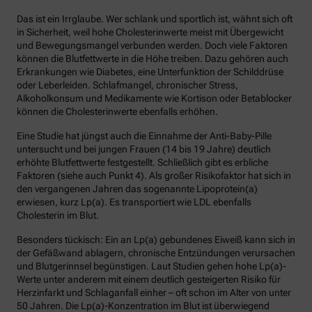
Das ist ein Irrglaube. Wer schlank und sportlich ist, wähnt sich oft
in Sicherheit, weil hohe Cholesterinwerte meist mit Übergewicht
und Bewegungsmangel verbunden werden. Doch viele Faktoren
können die Blutfettwerte in die Höhe treiben. Dazu gehören auch
Erkrankungen wie Diabetes, eine Unterfunktion der Schilddrüse
oder Leberleiden. Schlafmangel, chronischer Stress,
Alkoholkonsum und Medikamente wie Kortison oder Betablocker
können die Cholesterinwerte ebenfalls erhöhen.
Eine Studie hat jüngst auch die Einnahme der Anti-Baby-Pille
untersucht und bei jungen Frauen (14 bis 19 Jahre) deutlich
erhöhte Blutfettwerte festgestellt. Schließlich gibt es erbliche
Faktoren (siehe auch Punkt 4). Als großer Risikofaktor hat sich in
den vergangenen Jahren das sogenannte Lipoprotein(a)
erwiesen, kurz Lp(a). Es transportiert wie LDL ebenfalls
Cholesterin im Blut.
Besonders tückisch: Ein an Lp(a) gebundenes Eiweiß kann sich in
der Gefäßwand ablagern, chronische Entzündungen verursachen
und Blutgerinnsel begünstigen. Laut Studien gehen hohe Lp(a)-
Werte unter anderem mit einem deutlich gesteigerten Risiko für
Herzinfarkt und Schlaganfall einher – oft schon im Alter von unter
50 Jahren. Die Lp(a)-Konzentration im Blut ist überwiegend