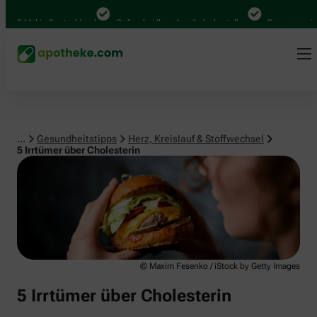
Herz, Kreislauf & Stoffwechsel
 Mal in Deutschland
Online bei Ihrer Apotheke bestellen
Bequem zwischen 
...
Gesundheitstipps
Herz, Kreislauf & Stoffwechsel
5 Irrtümer über Cholesterin
© Maxim Fesenko / iStock by Getty Images
5 Irrtümer über Cholesterin