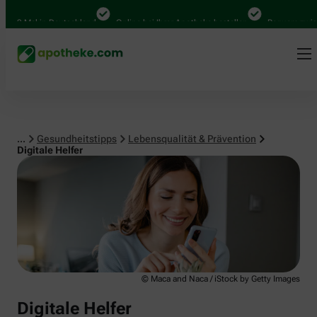
Lebensqualität & Prävention
0 Mal in Deutschland
Online bei Ihrer Apotheke bestellen
Bequem zwischen
...
Gesundheitstipps
Lebensqualität & Prävention
Digitale Helfer
© Maca and Naca / iStock by Getty Images
Digitale Helfer