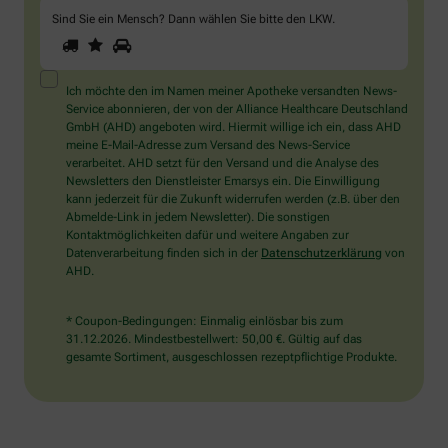
Sind Sie ein Mensch? Dann wählen Sie bitte
den LKW
.
1
2
3
Sind
Sie
ein
Mensch?
Ich möchte den im Namen meiner Apotheke versandten News-
Dann
Service abonnieren, der von der Alliance Healthcare Deutschland
wählen
GmbH (AHD) angeboten wird. Hiermit willige ich ein, dass AHD
Sie
meine E-Mail-Adresse zum Versand des News-Service
bitte
verarbeitet. AHD setzt für den Versand und die Analyse des
den
Newsletters den Dienstleister Emarsys ein. Die Einwilligung
LKW.
kann jederzeit für die Zukunft widerrufen werden (z.B. über den
Abmelde-Link in jedem Newsletter). Die sonstigen
Kontaktmöglichkeiten dafür und weitere Angaben zur
Datenverarbeitung finden sich in der
Datenschutzerklärung
von
AHD.
* Coupon-Bedingungen: Einmalig einlösbar bis zum
31.12.2026. Mindestbestellwert: 50,00 €. Gültig auf das
gesamte Sortiment, ausgeschlossen rezeptpflichtige Produkte.