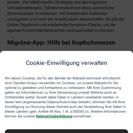
senken. Vermittelt werden Strategien aus der kognitiven
Verhaltenstherapie. Teilnehmende lernen etwa, persönliche
Stressauslöser zu erkennen, mit belastenden Gedanken
umzugehen und nach der Arbeit besser abzuschalten. Es gibt ein
Online-Tagebuch und wiederholte Symptom-Checks, um die
eigenen Fortschritte beobachten und auswerten zu können.
Migräne-App: Hilfe bei Kopfschmerzen
Schlaf, Ernährung, Bewegung, Stress … All das kann Einfluss auf
schmerzhafte Migräne-Attacken haben. Mit der Migräne-App der
Cookie-Einwilligung verwalten
renommierten Schmerzklinik Kiel lässt sich übersichtlich
festhalten, wann die Anfälle mit welchen Symptomen auftreten.
Das kann helfen, persönliche Muster zu erkennen und die
Wir setzen Cookies, die für den Betrieb der Website technisch erforderlich
Attacken besser zu behandeln, etwa durch den optimalen
sind. Darüber hinaus verwenden wir Cookies, um unsere Website für Sie
Einnahmezeitpunkt von Migräne-Medikamenten. Darüber hinaus
optimal zu gestalten und fortlaufend zu verbessern. Mit Ihrer Zustimmung
stellt die App viele nützliche Informationen zu Migräne bereit
geben wir Informationen zu Ihrer Verwendung unserer Website auch an
Drittanbieter weiter. Soweit dabei Daten in Ländern verarbeitet werden, in
sowie aktive Verfahren zur Entspannung und Stressbewältigung.
denen kein angemessenes Datenschutzniveau besteht, stimmen Sie mit Ihrer
Einwilligung zur Nutzung dieser Dienste auch der Verarbeitung Ihrer Daten in
Aimo gesund bewegt: Digitaler Personal
diesen Ländern gem. Artikel 49 Abs. 1 lit. a DSGVO zu. Weitere Informationen
Trainer
können Sie unserer
Datenschutzerklärung
entnehmen.
Trainings-Apps gibt es viele. Diese hier ist anders. Kern des