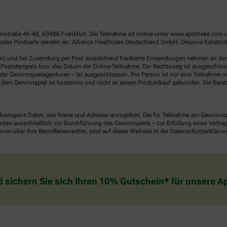
linstraße 46-48, 60486 Frankfurt. Die Teilnahme ist online unter www.apotheke.com 
der Postkarte senden an: Alliance Healthcare Deutschland GmbH, Despina Kalaitzido
en) und bei Zusendung per Post ausreichend frankierte Einsendungen nehmen an der V
Poststempels bzw. das Datum der Online-Teilnahme. Der Rechtsweg ist ausgeschlossen
er Gewinnspielagenturen – ist ausgeschlossen. Pro Person ist nur eine Teilnahme mö
dem Gewinnspiel ist kostenlos und nicht an einem Produktkauf gebunden. Die Barab
ezogene Daten, wie Name und Adresse anzugeben. Die für Teilnahme am Gewinnspiel 
n ausschließlich zur Durchführung des Gewinnspiels – zur Erfüllung eines Vertrages
nen über Ihre Betroffenenrechte, sind auf dieser Website in der Datenschutzerklärun
d sichern Sie sich Ihren 10% Gutschein* für unsere 