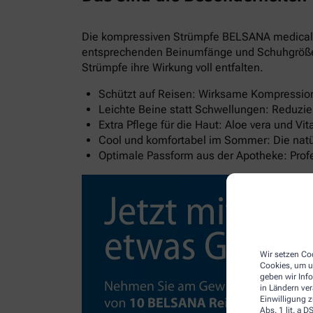
Die kompressiven Strümpfe BELSANA medical al
entsprechenden Beinumfänge und Schuhgröße wi
Strümpfe ihre Wirkung voll entfalten.
Schützt auf Reisen: Wirksame Kompression 
Leichte Beine statt Schwellungen: Reduzie
Extra Pflege für die Haut: Aloe vera und V
Cool und komfortabel im Sommer: Die natür
Optimale Passform aus der Apotheke: Pro
Wir setzen Coo
Cookies, um u
geben wir Inf
in Ländern ve
Einwilligung z
Abs. 1 lit. a