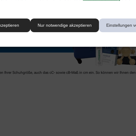
kzeptieren
Nur notwendige akzeptieren
Einstellungen v
ben Ihrer Schuhgröße, auch das cC- sowie cB-Maß in cm ein. So können wir Ihnen den 