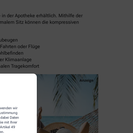
 der Apotheke erhältlich. Mithilfe der
timalem Sitz können die kompressiven
rzubeugen
 Fahrten oder Flüge
ohlbefinden
der Klimaanlage
malen Tragekomfort
erwenden wir
 Zustimmung
 dabei Daten
e mit Ihrer
Artikel 49
en.