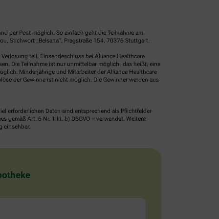
und per Post möglich. So einfach geht die Teilnahme am
u, Stichwort „Belsana“, Pragstraße 154, 70376 Stuttgart.
erlosung teil. Einsendeschluss bei Alliance Healthcare
. Die Teilnahme ist nur unmittelbar möglich; das heißt, eine
glich. Minderjährige und Mitarbeiter der Alliance Healthcare
löse der Gewinne ist nicht möglich. Die Gewinner werden aus
erforderlichen Daten sind entsprechend als Pflichtfelder
 gemäß Art. 6 Nr. 1 lit. b) DSGVO – verwendet. Weitere
g einsehbar.
Apotheke