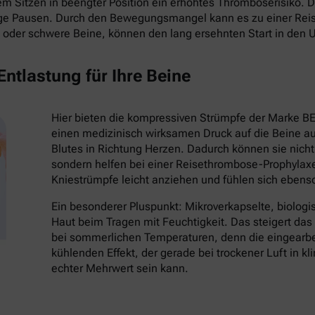
 Sitzen in beengter Position ein erhöhtes Thromboserisiko. Die
ige Pausen. Durch den Bewegungsmangel kann es zu einer Re
oder schwere Beine, können den lang ersehnten Start in den 
ntlastung für Ihre Beine
Hier bieten die kompressiven Strümpfe der Marke B
einen medizinisch wirksamen Druck auf die Beine au
Blutes in Richtung Herzen. Dadurch können sie nich
sondern helfen bei einer Reisethrombose-Prophylaxe
Kniestrümpfe leicht anziehen und fühlen sich eben
Ein besonderer Pluspunkt: Mikroverkapselte, biologi
Haut beim Tragen mit Feuchtigkeit. Das steigert da
bei sommerlichen Temperaturen, denn die eingearbei
kühlenden Effekt, der gerade bei trockener Luft in k
echter Mehrwert sein kann.