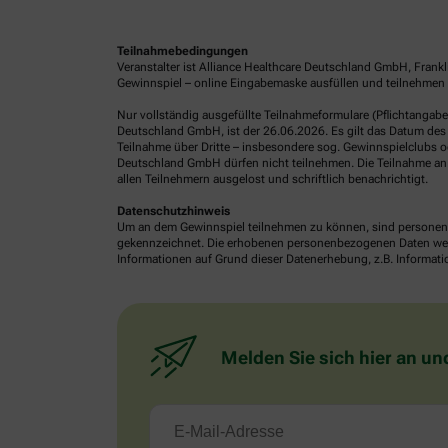
Teilnahmebedingungen
Veranstalter ist Alliance Healthcare Deutschland GmbH, Frank
Gewinnspiel – online Eingabemaske ausfüllen und teilnehmen o
Nur vollständig ausgefüllte Teilnahmeformulare (Pflichtangab
Deutschland GmbH, ist der 26.06.2026. Es gilt das Datum des 
Teilnahme über Dritte – insbesondere sog. Gewinnspielclubs od
Deutschland GmbH dürfen nicht teilnehmen. Die Teilnahme an 
allen Teilnehmern ausgelost und schriftlich benachrichtigt.
Datenschutzhinweis
Um an dem Gewinnspiel teilnehmen zu können, sind personenb
gekennzeichnet. Die erhobenen personenbezogenen Daten werde
Informationen auf Grund dieser Datenerhebung, z.B. Informatio
Melden Sie sich hier an un