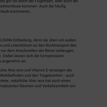
s gilt vor allem bei Flugreisen, aber auch bei
isethrombose kommen. Auch die häufig
Urlaub erschweren.
ELSANA Entlastung, denn sie üben von außen
s und unterstützen so den Rücktransport des
t nur dem Anschwellen der Beine vorbeugen,
. Dabei lassen sich die kompressiven
so angenehm an.
sche Aloe vera und Vitamin E versorgen die
s Wohlbefinden und den Tragekomfort – auch
tete, natürliche Aloe vera hat auch einen
limatisierten Räumen und Verkehrsmitteln ein