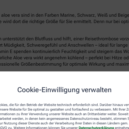
oe vera sind in den Farben Marine, Schwarz, Weiß und Beige in
rd dort die richtige Größe für Sie ermittelt. Denn nur bei op
unterstützt den Blutfluss und hilft, einer Reisethrombose vo
rt Müdigkeit, Schweregefühl und Anschwellen – ideal für lange
itamin E spenden kontinuierlich Feuchtigkeit und steigern das W
liche Aloe vera wirkt angenehm kühlend – perfekt bei Hitze o
fessionelle Größenbestimmung für optimale Wirkung und maxi
Cookie-Einwilligung verwalten
kies, die für den Betrieb der Website technisch erforderlich sind. Darüber hinaus v
nsere Website für Sie optimal zu gestalten und fortlaufend zu verbessern. Mit Ihrer
ormationen zu Ihrer Verwendung unserer Website auch an Drittanbieter weiter. Soweit
rarbeitet werden, in denen kein angemessenes Datenschutzniveau besteht, stimmen Si
ur Nutzung dieser Dienste auch der Verarbeitung Ihrer Daten in diesen Ländern gem. 
 DSGVO zu. Weitere Informationen können Sie unserer
Datenschutzerklärung
entnehm