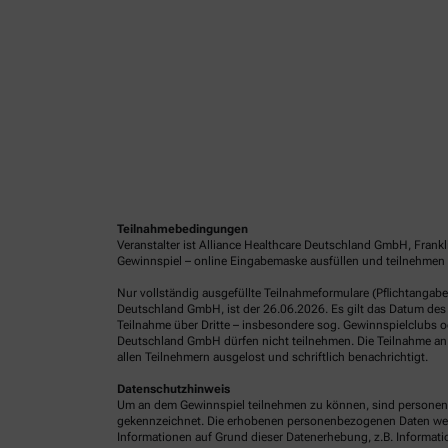
Teilnahmebedingungen
Veranstalter ist Alliance Healthcare Deutschland GmbH, Frank
Gewinnspiel – online Eingabemaske ausfüllen und teilnehmen 
Nur vollständig ausgefüllte Teilnahmeformulare (Pflichtangab
Deutschland GmbH, ist der 26.06.2026. Es gilt das Datum des 
Teilnahme über Dritte – insbesondere sog. Gewinnspielclubs od
Deutschland GmbH dürfen nicht teilnehmen. Die Teilnahme an 
allen Teilnehmern ausgelost und schriftlich benachrichtigt.
Datenschutzhinweis
Um an dem Gewinnspiel teilnehmen zu können, sind personenb
gekennzeichnet. Die erhobenen personenbezogenen Daten werde
Informationen auf Grund dieser Datenerhebung, z.B. Informatio