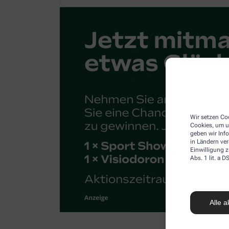
Wir setzen Coo
Cookies, um u
geben wir Inf
in Ländern ve
Einwilligung z
Abs. 1 lit. a
Alle a