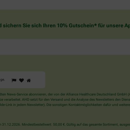
d sichern Sie sich Ihren 10% Gutschein* für unsere 
1
2
3
Sind
gge
.
Sie
ein
Mensch?
en News-Service abonnieren, der von der Alliance Healthcare Deutschland GmbH (AH
Dann
verarbeitet. AHD setzt für den Versand und die Analyse des Newsletters den Dienstle
wählen
de-Link in jedem Newsletter). Die sonstigen Kontaktmöglichkeiten dafür und weitere
Sie
bitte
die
31.12.2026. Mindestbestellwert: 50,00 €. Gültig auf das gesamte Sortiment, ausges
Flagge.