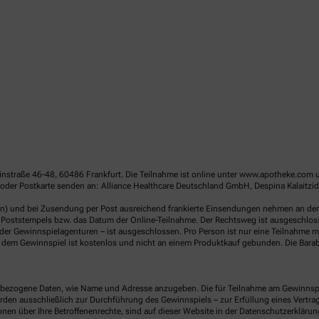
linstraße 46-48, 60486 Frankfurt. Die Teilnahme ist online unter www.apotheke.com 
oder Postkarte senden an: Alliance Healthcare Deutschland GmbH, Despina Kalaitzid
en) und bei Zusendung per Post ausreichend frankierte Einsendungen nehmen an der V
Poststempels bzw. das Datum der Online-Teilnahme. Der Rechtsweg ist ausgeschlossen
er Gewinnspielagenturen – ist ausgeschlossen. Pro Person ist nur eine Teilnahme mö
dem Gewinnspiel ist kostenlos und nicht an einem Produktkauf gebunden. Die Barab
ezogene Daten, wie Name und Adresse anzugeben. Die für Teilnahme am Gewinnspiel 
n ausschließlich zur Durchführung des Gewinnspiels – zur Erfüllung eines Vertrages
nen über Ihre Betroffenenrechte, sind auf dieser Website in der Datenschutzerklärun