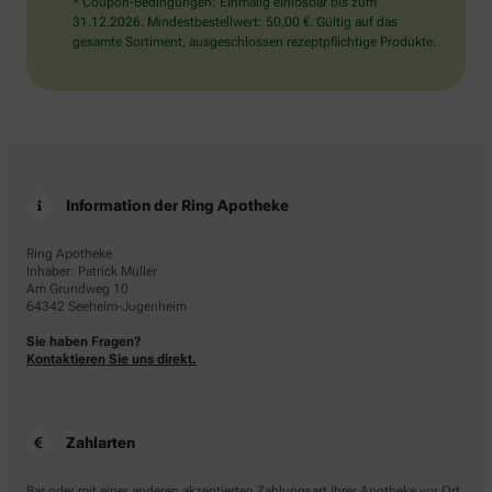
* Coupon-Bedingungen: Einmalig einlösbar bis zum
31.12.2026. Mindestbestellwert: 50,00 €. Gültig auf das
gesamte Sortiment, ausgeschlossen rezeptpflichtige Produkte.
Information der Ring Apotheke
Ring Apotheke
Inhaber: Patrick Müller
Am Grundweg 10
64342 Seeheim-Jugenheim
Sie haben Fragen?
Kontaktieren Sie uns direkt.
Zahlarten
Bar oder mit einer anderen akzeptierten Zahlungsart Ihrer Apotheke vor Ort.