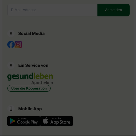
Social Media
Ein Service von
Über die Kooperation
Mobile App