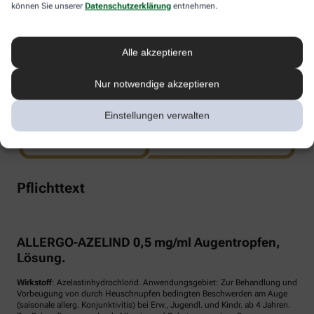
können Sie unserer
Datenschutzerklärung
entnehmen.
www.doppelherz.de
Alle akzeptieren
Nur notwendige akzeptieren
Einstellungen verwalten
Pflichttext
ALLERGO-AZELIND 0,5 mg/ml Augentropfen,
Lösung.
Wirkstoff
: Azelastinhydrochlorid. Anwendungsgebiet: Zur Behandlung und
Vorbeugung von durch Heuschnupfen bedingten Beschwerden am Auge
(saisonale allerg. Konjunktivitis) bei Erw., Jugendl. und Kindr. ab 4 Jahren.