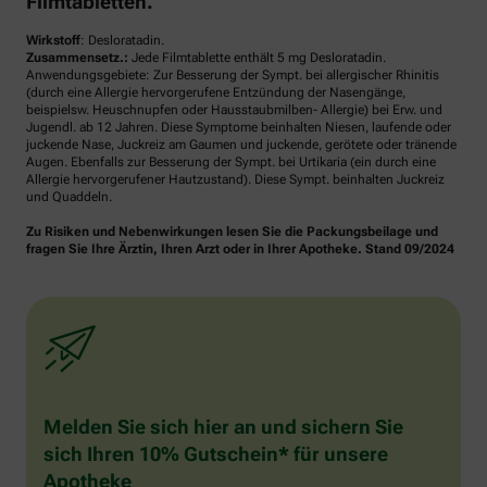
Filmtabletten.
Wirkstoff
: Desloratadin.
Zusammensetz.:
Jede Filmtablette enthält 5 mg Desloratadin.
Anwendungsgebiete: Zur Besserung der Sympt. bei allergischer Rhinitis
(durch eine Allergie hervorgerufene Entzündung der Nasengänge,
beispielsw. Heuschnupfen oder Hausstaubmilben- Allergie) bei Erw. und
Jugendl. ab 12 Jahren. Diese Symptome beinhalten Niesen, laufende oder
juckende Nase, Juckreiz am Gaumen und juckende, gerötete oder tränende
Augen. Ebenfalls zur Besserung der Sympt. bei Urtikaria (ein durch eine
Allergie hervorgerufener Hautzustand). Diese Sympt. beinhalten Juckreiz
und Quaddeln.
Zu Risiken und Nebenwirkungen lesen Sie die Packungsbeilage und
fragen Sie Ihre Ärztin, Ihren Arzt oder in Ihrer Apotheke. Stand 09/2024
Melden Sie sich hier an und sichern Sie
sich Ihren 10% Gutschein* für unsere
Apotheke