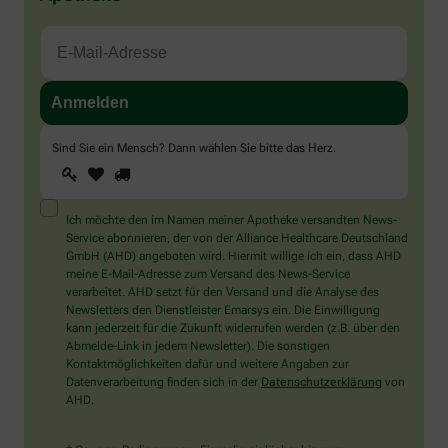
Sind Sie ein Mensch? Dann wählen Sie bitte
das Herz
.
1
2
3
Sind
Sie
ein
Mensch?
Ich möchte den im Namen meiner Apotheke versandten News-
Dann
Service abonnieren, der von der Alliance Healthcare Deutschland
wählen
GmbH (AHD) angeboten wird. Hiermit willige ich ein, dass AHD
Sie
meine E-Mail-Adresse zum Versand des News-Service
bitte
verarbeitet. AHD setzt für den Versand und die Analyse des
das
Newsletters den Dienstleister Emarsys ein. Die Einwilligung
Herz.
kann jederzeit für die Zukunft widerrufen werden (z.B. über den
Abmelde-Link in jedem Newsletter). Die sonstigen
Kontaktmöglichkeiten dafür und weitere Angaben zur
Datenverarbeitung finden sich in der
Datenschutzerklärung
von
AHD.