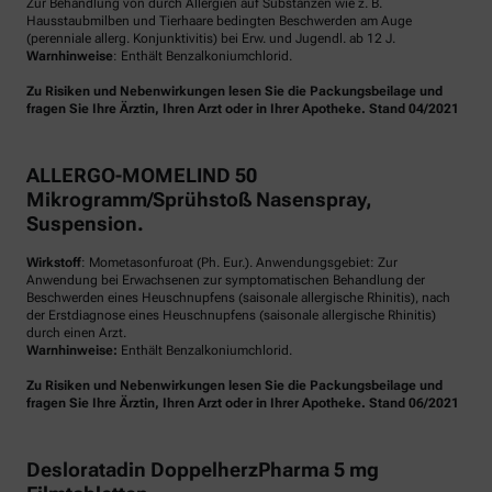
Zur Behandlung von durch Allergien auf Substanzen wie z. B.
Hausstaubmilben und Tierhaare bedingten Beschwerden am Auge
(perenniale allerg. Konjunktivitis) bei Erw. und Jugendl. ab 12 J.
Warnhinweise
: Enthält Benzalkoniumchlorid.
Zu Risiken und Nebenwirkungen lesen Sie die Packungsbeilage und
fragen Sie Ihre Ärztin, Ihren Arzt oder in Ihrer Apotheke. Stand 04/2021
ALLERGO-MOMELIND 50
Mikrogramm/Sprühstoß Nasenspray,
Suspension.
Wirkstoff
: Mometasonfuroat (Ph. Eur.). Anwendungsgebiet: Zur
Anwendung bei Erwachsenen zur symptomatischen Behandlung der
Beschwerden eines Heuschnupfens (saisonale allergische Rhinitis), nach
der Erstdiagnose eines Heuschnupfens (saisonale allergische Rhinitis)
durch einen Arzt.
Warnhinweise:
Enthält Benzalkoniumchlorid.
Zu Risiken und Nebenwirkungen lesen Sie die Packungsbeilage und
fragen Sie Ihre Ärztin, Ihren Arzt oder in Ihrer Apotheke. Stand 06/2021
Desloratadin DoppelherzPharma 5 mg