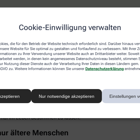
keine erhöhten Cholesterinwerte
Cookie-Einwilligung verwalten
ich ist, wähnt sich oft in Sicherheit, weil hohe Cholesterinwe
 die Blutfettwerte in die Höhe treiben. Dazu gehören auch Erk
kies, die für den Betrieb der Website technisch erforderlich sind. Darüber hinaus v
el, chronischer Stress, Alkoholkonsum und Medikamente wie K
nsere Website für Sie optimal zu gestalten und fortlaufend zu verbessern. Mit Ihrer
ormationen zu Ihrer Verwendung unserer Website auch an Drittanbieter weiter. Soweit
rarbeitet werden, in denen kein angemessenes Datenschutzniveau besteht, stimmen Si
ur Nutzung dieser Dienste auch der Verarbeitung Ihrer Daten in diesen Ländern gem. 
nti-Baby-Pille untersucht und bei jungen Frauen (14 bis 19 Jahr
 DSGVO zu. Weitere Informationen können Sie unserer
Datenschutzerklärung
entnehm
uch Punkt 4). Als großer Risikofaktor hat sich in den vergange
ebenfalls Cholesterin im Blut.
Eiweiß kann sich in der Gefäßwand ablagern, chronische Entz
kzeptieren
Nur notwendige akzeptieren
Einstellungen v
rte unter anderem mit einem deutlich gesteigerten Risiko für H
-Konzentration im Blut ist überwiegend genetisch bestimmt, ble
inem gesunden Lebensstil merklich senken (wenngleich Risiko
einmal im Leben bestimmen zu lassen.
 nur ältere Menschen