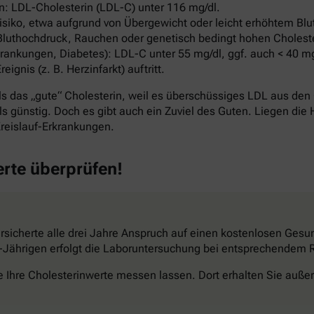
: LDL-Cholesterin (LDL-C) unter 116 mg/dl.
ko, etwa aufgrund von Übergewicht oder leicht erhöhtem Blut
Bluthochdruck, Rauchen oder genetisch bedingt hohen Cholest
ankungen, Diabetes): LDL-C unter 55 mg/dl, ggf. auch < 40 mg
nis (z. B. Herzinfarkt) auftritt.
s das „gute“ Cholesterin, weil es überschüssiges LDL aus den 
s günstig. Doch es gibt auch ein Zuviel des Guten. Liegen die 
reislauf-Erkrankungen.
erte überprüfen!
sicherte alle drei Jahre Anspruch auf einen kostenlosen Gesun
34-Jährigen erfolgt die Laboruntersuchung bei entsprechendem Ri
e Ihre Cholesterinwerte messen lassen. Dort erhalten Sie außer