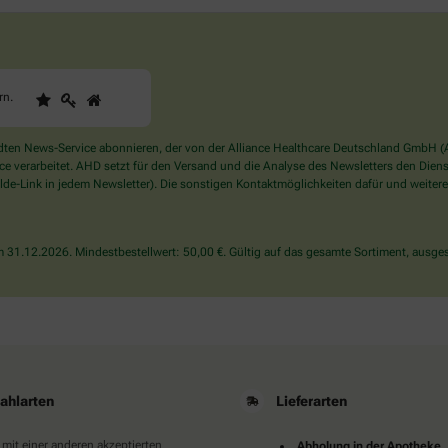
1
2
3
Sind
rn
.
Sie
ein
Mensch?
en News-Service abonnieren, der von der Alliance Healthcare Deutschland GmbH (AH
Dann
verarbeitet. AHD setzt für den Versand und die Analyse des Newsletters den Dienstle
wählen
de-Link in jedem Newsletter). Die sonstigen Kontaktmöglichkeiten dafür und weitere
Sie
bitte
den
31.12.2026. Mindestbestellwert: 50,00 €. Gültig auf das gesamte Sortiment, ausges
Stern.
ahlarten
Lieferarten
 mit einer anderen akzeptierten
Abholung in der Apotheke