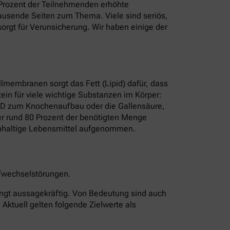
8 Prozent der Teilnehmenden erhöhte
t Tausende Seiten zum Thema. Viele sind seriös,
rgt für Verunsicherung. Wir haben einige der
ellmembranen sorgt das Fett (Lipid) dafür, dass
ein für viele wichtige Substanzen im Körper:
n D zum Knochenaufbau oder die Gallensäure,
rper rund 80 Prozent der benötigten Menge
erinhaltige Lebensmittel aufgenommen.
offwechselstörungen.
edingt aussagekräftig. Von Bedeutung sind auch
 Aktuell gelten folgende Zielwerte als