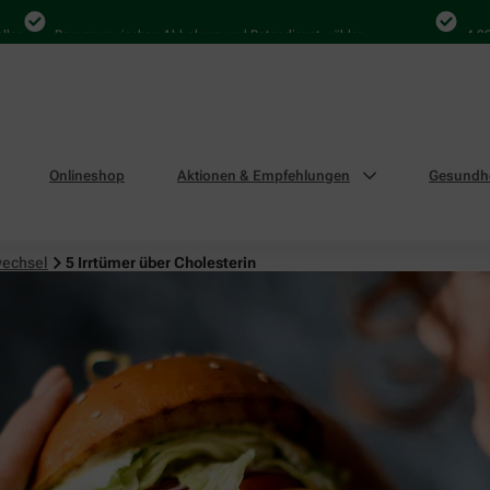
Bequem zwischen Abholung und Botendienst wählen
4.000 Mal 
Onlineshop
Aktionen & Empfehlungen
Gesundhe
wechsel
5 Irrtümer über Cholesterin