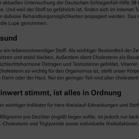
ner aktuellen Untersuchung der Deutschen Schlaganfall-Hilfe 3
he. Und weil der Stoff so gefährlich ist, finden sich im Interne
nn dubiose Behandlungsmöglichkeiten propagiert werden. Das so
r die Lupe genommen.
esund
ar ein lebensnotwendiger Stoff. Als wichtiger Bestandteil der Z
itzen und stabil bleiben. Außerdem dient Cholesterin als Baust
eschlechtshormone Östrogen und Testosteron gebildet, Vitami
Cholesterin so wichtig für den Organismus ist, stellt unser Kö
im Darm oder der Haut. Nur ein geringer Teil wird über cholest
nwert stimmt, ist alles in Ordnung
ein wichtiger Indikator für Herz-Kreislauf-Erkrankungen und St
lligramm pro Deziliter (mg/dl) liegen sollte, ist jedoch nur b
-Cholesterin und Triglyzeride sowie individuelle Risikofaktoren.