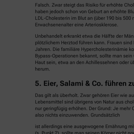
Falsch. Zwar steigt das Risiko für erhöhte C
haben jedoch schon von Geburt an erhöhte Blut
LDL-Cholesterin im Blut an (über 190 bis 500 
Erwachsenenalter eine Arteriosklerose.
Unbehandelt erkrankt etwa die Hälfte der Män
plötzlichem Herztod führen kann. Frauen sind
Jahren. Die familiäre Hypercholesterinämie ko
Bypass-Operationen bekannt, sollte man sein 
Haut sein, etwa an den Achillessehnen oder ü
herum.
5. Eier, Salami & Co. führen 
Das gilt als überholt. Zwar gehören Eier wie 
Lebensmittel sind übrigens von Natur aus cho
nur geringfügig erhöhen. Der Grund: Je mehr C
also nichts einzuwenden. Grundsätzlich
ist allerdings eine ausgewogene Ernährung mi
(s. Punkt 2), sollte man seinen Körper nicht no