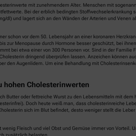
holesterinwerte mit zunehmendem Alter. Menschen mit sogenannt
fettwerte. Bei der erblich bedingten Stoffwechselerkrankung s
mg/dl) und lagert sich an den Wänden der Arterien und Venen a
ner schon vor dem 50. Lebensjahr an einer koronaren Herzkrank
 bis zur Menopause durch Hormone besser geschützt, bei ihnen 
mmt bei etwa einer von 300 Personen vor. Sind in der Familie F
Cholesterin dringend überprüfen lassen. Anzeichen können au
ber den Augenlidern. Um eine Behandlung mit Cholesterinsenk
zu hohen Cholesterinwerten
auch Butter oder fettreiche Wurst zu den Lebensmitteln mit dem 
lesterinfrei). Doch heute weiß man, dass cholesterinreiche Le
holesterin sich im Blut befindet, desto weniger stellt die Lebe
t wenig Fleisch und viel Obst und Gemüse immer von Vorteil.
ch zusätzlich belasten.