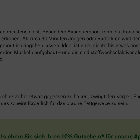
e meistens nicht. Besonders Ausdauersport kann laut Forsche
t erhöhen. Ab circa 30 Minuten Joggen oder Radfahren wird der
u gemütlich angehen lassen. Ideal ist eine leichte bis etwas an
erden Muskeln aufgebaut – und die sind stoffwechselaktiver als
z.
o ohne vorher etwas gegessen zu haben, zwingt den Körper, Ene
das scheint förderlich für das braune Fettgewebe zu sein.
d sichern Sie sich Ihren 10% Gutschein* für unsere 