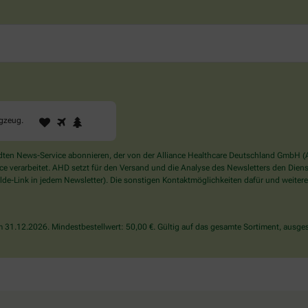
1
2
3
Sind
ugzeug
.
Sie
ein
Mensch?
en News-Service abonnieren, der von der Alliance Healthcare Deutschland GmbH (AH
Dann
verarbeitet. AHD setzt für den Versand und die Analyse des Newsletters den Dienstle
wählen
de-Link in jedem Newsletter). Die sonstigen Kontaktmöglichkeiten dafür und weitere
Sie
bitte
das
31.12.2026. Mindestbestellwert: 50,00 €. Gültig auf das gesamte Sortiment, ausges
Flugzeug.