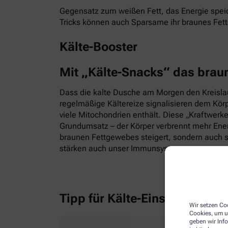
Gegensatz zum weißen Fett, das Energie speic
Tricks können auch Sparsame ihr braunes Fet
Kälte-Booster
Mit „Kälte-Snacks“ das brau
Dass die kalte Dusche am Morgen den Kreislauf
regelmäßige Kältereize signalisieren dem Kör
viele Mitochondrien enthält. Diese „Kraftwerk
Grundumsatz – der Körper verbrennt mehr Energ
braunen Fettgewebes steigert, sondern auch s
stärken auch unser Immunsystem.
Tipp für Kälte-Einsteiger
Wir setzen Coo
Cookies, um u
geben wir Inf