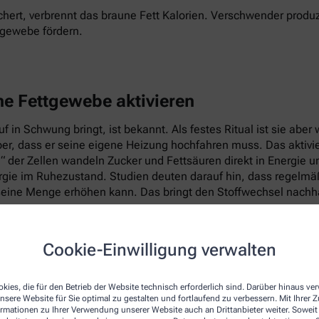
hert, verbrennt das braune Fett Kalorien. Verschwender produz
tgewebe fördern.
ne Fettgewebe aktivieren
 in Schwung bringt, ist bekannt. Als festes Ritual ist sie abe
per, dass er seine eigene Heizung hochfahren muss. Das aktiv
e“ der Zellen wandeln Zucker und Fettsäuren direkt in Energie 
ie im Ruhezustand. Studien deuten darauf hin, dass regelmäßig
eine Menge erhöhen kann. Das bringt den Stoffwechsel nachhal
Cookie-Einwilligung verwalten
kies, die für den Betrieb der Website technisch erforderlich sind. Darüber hinaus v
nsere Website für Sie optimal zu gestalten und fortlaufend zu verbessern. Mit Ihrer
ormationen zu Ihrer Verwendung unserer Website auch an Drittanbieter weiter. Soweit