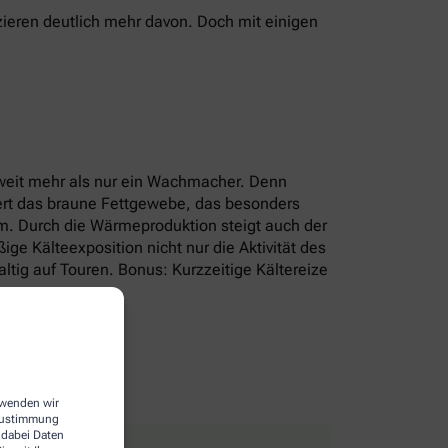
ieren deutlich mehr davon. Doch mit einigen
r weit mehr als nur ein Wachmacher. Denn
iert das braune Fettgewebe, das besonders
um. Durch die Wärmeproduktion steigt auch der
e Kälteexposition nicht nur die Aktivität des
tig auf Touren. Bonus: Kurzzeitige Kältereize
erwenden wir
 Zustimmung
 dabei Daten