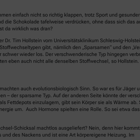
en einfach nicht so richtig klappen, trotz Sport und gesund
 die Schokolade tafelweise verdrücken, ohne dass sich das 
st da wirklich was dran?
er Dr. Tim Hollstein vom Universitätsklinikum Schleswig-Holstei
e Stoffwechseltypen gibt, nämlich den „Sparsamen“ und den „
nur schwer wieder los. Der verschwenderische Typ hingegen ver
ten eben auch nicht alle denselben Stoffwechsel, so Hollstein.
machten auch evolutionsbiologisch Sinn. So war es für Jäger 
nen – der sparsame Typ. Auf der anderen Seite könnte der ver
als Fettdepots einzulagern, gibt sein Körper sie als Wärme ab
nergie um. Auch Hormone spielten eine Rolle. So sei etwa da
chsel-Schicksal machtlos ausgeliefert? Nein, denn hier kommt
s und des Nackens und ist eine Art körpereigene Heizung. Im