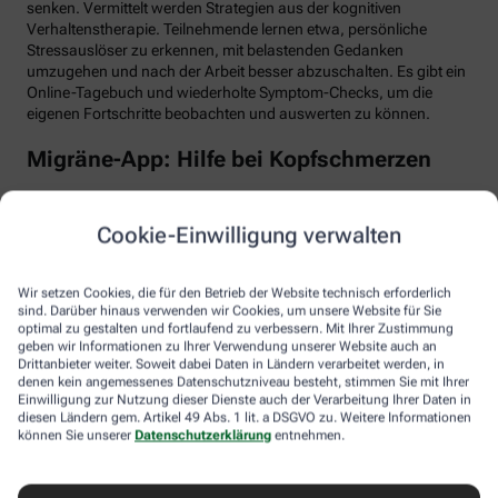
senken. Vermittelt werden Strategien aus der kognitiven
Verhaltenstherapie. Teilnehmende lernen etwa, persönliche
Stressauslöser zu erkennen, mit belastenden Gedanken
umzugehen und nach der Arbeit besser abzuschalten. Es gibt ein
Online-Tagebuch und wiederholte Symptom-Checks, um die
eigenen Fortschritte beobachten und auswerten zu können.
Migräne-App: Hilfe bei Kopfschmerzen
Schlaf, Ernährung, Bewegung, Stress … All das kann Einfluss auf
schmerzhafte Migräne-Attacken haben. Mit der Migräne-App der
Cookie-Einwilligung verwalten
renommierten Schmerzklinik Kiel lässt sich übersichtlich
festhalten, wann die Anfälle mit welchen Symptomen auftreten.
Das kann helfen, persönliche Muster zu erkennen und die
Wir setzen Cookies, die für den Betrieb der Website technisch erforderlich
Attacken besser zu behandeln, etwa durch den optimalen
sind. Darüber hinaus verwenden wir Cookies, um unsere Website für Sie
Einnahmezeitpunkt von Migräne-Medikamenten. Darüber hinaus
optimal zu gestalten und fortlaufend zu verbessern. Mit Ihrer Zustimmung
stellt die App viele nützliche Informationen zu Migräne bereit
geben wir Informationen zu Ihrer Verwendung unserer Website auch an
Drittanbieter weiter. Soweit dabei Daten in Ländern verarbeitet werden, in
sowie aktive Verfahren zur Entspannung und Stressbewältigung.
denen kein angemessenes Datenschutzniveau besteht, stimmen Sie mit Ihrer
Einwilligung zur Nutzung dieser Dienste auch der Verarbeitung Ihrer Daten in
Aimo gesund bewegt: Digitaler Personal
diesen Ländern gem. Artikel 49 Abs. 1 lit. a DSGVO zu. Weitere Informationen
Trainer
können Sie unserer
Datenschutzerklärung
entnehmen.
Trainings-Apps gibt es viele. Diese hier ist anders. Kern des