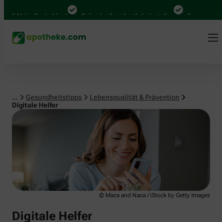
Lebensqualität & Prävention
0 Mal in Deutschland
Online bei Ihrer Apotheke bestellen
Bequem zwischen
...
Gesundheitstipps
Lebensqualität & Prävention
Digitale Helfer
© Maca and Naca / iStock by Getty Images
Digitale Helfer