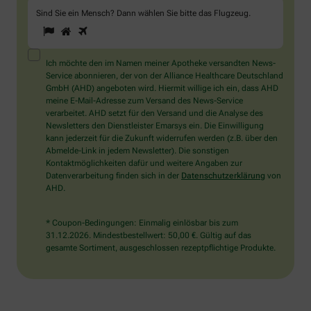
Sind Sie ein Mensch? Dann wählen Sie bitte
das Flugzeug
.
1
2
3
Sind
Sie
ein
Mensch?
Ich möchte den im Namen meiner Apotheke versandten News-
Dann
Service abonnieren, der von der Alliance Healthcare Deutschland
wählen
GmbH (AHD) angeboten wird. Hiermit willige ich ein, dass AHD
Sie
meine E-Mail-Adresse zum Versand des News-Service
bitte
verarbeitet. AHD setzt für den Versand und die Analyse des
das
Newsletters den Dienstleister Emarsys ein. Die Einwilligung
Flugzeug.
kann jederzeit für die Zukunft widerrufen werden (z.B. über den
Abmelde-Link in jedem Newsletter). Die sonstigen
Kontaktmöglichkeiten dafür und weitere Angaben zur
Datenverarbeitung finden sich in der
Datenschutzerklärung
von
AHD.
* Coupon-Bedingungen: Einmalig einlösbar bis zum
31.12.2026. Mindestbestellwert: 50,00 €. Gültig auf das
gesamte Sortiment, ausgeschlossen rezeptpflichtige Produkte.