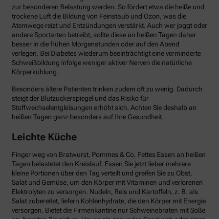
zur besonderen Belastung werden. So fördert etwa die heiße und
trockene Luft die Bildung von Feinstaub und Ozon, was die
Atemwege reizt und Entzündungen verstärkt. Auch wer joggt oder
andere Sportarten betreibt, sollte diese an heißen Tagen daher
besser in die frühen Morgenstunden oder auf den Abend
verlegen. Bei Diabetes wiederum beeinträchtigt eine verminderte
Schweißbildung infolge weniger aktiver Nerven die natürliche
Körperkühlung.
Besonders ältere Patienten trinken zudem oft zu wenig. Dadurch
steigt der Blutzuckerspiegel und das Risiko für
Stoffwechselentgleisungen erhöht sich. Achten Sie deshalb an
heißen Tagen ganz besonders auf Ihre Gesundheit.
Leichte Küche
Finger weg von Bratwurst, Pommes & Co. Fettes Essen an heißen
Tagen belastetet den Kreislauf. Essen Sie jetzt lieber mehrere
kleine Portionen über den Tag verteilt und greifen Sie zu Obst,
Salat und Gemüse, um den Körper mit Vitaminen und verlorenen
Elektrolyten zu versorgen. Nudeln, Reis und Kartoffeln, z. B. als
Salat zubereitet, liefern Kohlenhydrate, die den Körper mit Energie
versorgen. Bietet die Firmenkantine nur Schweinebraten mit Soße