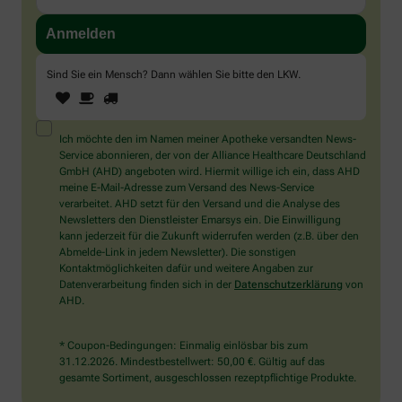
Sind Sie ein Mensch? Dann wählen Sie bitte
den LKW
.
1
2
3
Sind
Sie
ein
Mensch?
Ich möchte den im Namen meiner Apotheke versandten News-
Dann
Service abonnieren, der von der Alliance Healthcare Deutschland
wählen
GmbH (AHD) angeboten wird. Hiermit willige ich ein, dass AHD
Sie
meine E-Mail-Adresse zum Versand des News-Service
bitte
verarbeitet. AHD setzt für den Versand und die Analyse des
den
Newsletters den Dienstleister Emarsys ein. Die Einwilligung
LKW.
kann jederzeit für die Zukunft widerrufen werden (z.B. über den
Abmelde-Link in jedem Newsletter). Die sonstigen
Kontaktmöglichkeiten dafür und weitere Angaben zur
Datenverarbeitung finden sich in der
Datenschutzerklärung
von
AHD.
* Coupon-Bedingungen: Einmalig einlösbar bis zum
31.12.2026. Mindestbestellwert: 50,00 €. Gültig auf das
gesamte Sortiment, ausgeschlossen rezeptpflichtige Produkte.