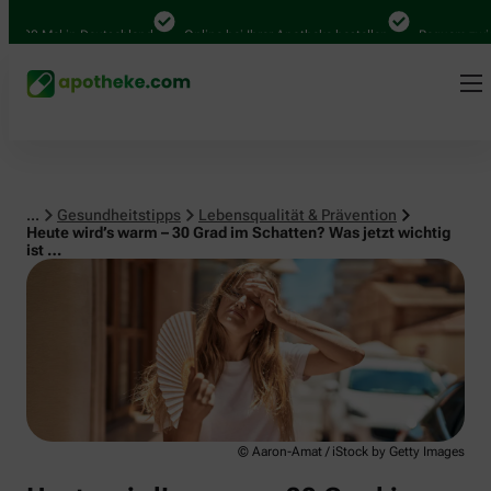
Lebensqualität & Prävention
00 Mal in Deutschland
Online bei Ihrer Apotheke bestellen
Bequem zwische
...
Gesundheitstipps
Lebensqualität & Prävention
Heute wird’s warm – 30 Grad im Schatten? Was jetzt wichtig
ist …
© Aaron-Amat / iStock by Getty Images