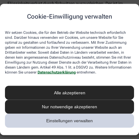
Flüssigkeitsverlust durch Schwitzen auszugleichen. Der ist im
Sommer nämlich oft doppelt so hoch wie bei moderaten
Cookie-Einwilligung verwalten
Temperaturen. Trinken wir zu wenig, sind Kopfschmerzen und
Konzentrationsprobleme meist die Folge.
Weniger bekannt ist, dass ein Flüssigkeitsmangel auch anderen
Wir setzen Cookies, die für den Betrieb der Website technisch erforderlich
sind. Darüber hinaus verwenden wir Cookies, um unsere Website für Sie
Organen zusetzt. So kann Hitzestress auch ernsthaft die Nieren
optimal zu gestalten und fortlaufend zu verbessern. Mit Ihrer Zustimmung
schädigen – und zwar nachhaltig und auch bei gesunden
geben wir Informationen zu Ihrer Verwendung unserer Website auch an
Menschen. Als Faustregel gilt: Zwei bis drei Liter täglich sollten es
Drittanbieter weiter. Soweit dabei Daten in Ländern verarbeitet werden, in
sein. Die besten Durstlöscher: Mineralwasser, ungesüßte Kräuter-
denen kein angemessenes Datenschutzniveau besteht, stimmen Sie mit Ihrer
und Früchtetees oder verdünnte Säfte. Auch wasserreiches Obst
Einwilligung zur Nutzung dieser Dienste auch der Verarbeitung Ihrer Daten in
und Gemüse wie Melonen, Gurken oder Tomaten kann
diesen Ländern gem. Artikel 49 Abs. 1 lit. a DSGVO zu. Weitere Informationen
können Sie unserer
Datenschutzerklärung
entnehmen.
Flüssigkeitsverluste ausgleichen. Bei Herz-Kreislauf- oder
Nierenerkrankungen sollte man die Trinkmenge ärztlich
besprechen.
Alle akzeptieren
Sonnenstich, Hitzeerschöpfung und
Hitzschlag: Was ist das eigentlich?
Nur notwendige akzeptieren
Der lange Strandtag in der Sonne, der anstrengende Sport bei 30
Einstellungen verwalten
Grad oder einfach nur die drückende Hitze in der Stadt:
Hitzeerkrankungen können mitunter lebensbedrohlich sein.
Worauf Sie achten sollten.