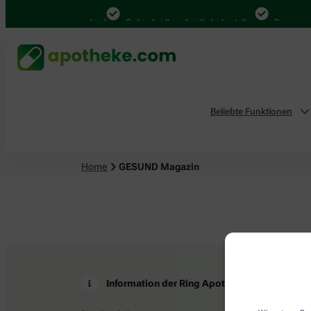
4.000 Mal in Deutschland
Online bei Ihrer Apotheke bestellen
Bequem zwi
Beliebte Funktionen
Home
GESUND Magazin
Information der Ring Apotheke
Z