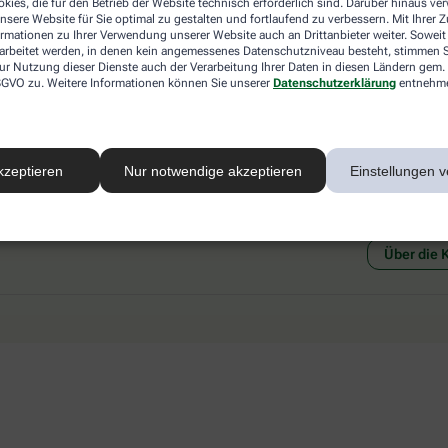
kies, die für den Betrieb der Website technisch erforderlich sind. Darüber hinaus v
 mit einer anderen akzeptierten
Abholung in der Apotheke
nsere Website für Sie optimal zu gestalten und fortlaufend zu verbessern. Mit Ihrer
art Ihrer Apotheke vor Ort.
Botendienstlieferung
ormationen zu Ihrer Verwendung unserer Website auch an Drittanbieter weiter. Soweit
rarbeitet werden, in denen kein angemessenes Datenschutzniveau besteht, stimmen Si
ur Nutzung dieser Dienste auch der Verarbeitung Ihrer Daten in diesen Ländern gem. 
 DSGVO zu. Weitere Informationen können Sie unserer
Datenschutzerklärung
entnehm
kzeptieren
Nur notwendige akzeptieren
Einstellungen v
Social Media
Ein Se
Über die 