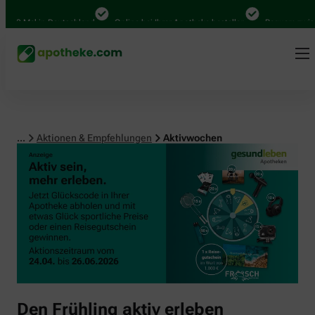
00 Mal in Deutschland
Online bei Ihrer Apotheke bestellen
Bequem zwische
...
Aktionen & Empfehlungen
Aktivwochen
Den Frühling aktiv erleben