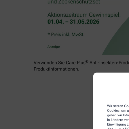
®
Verwenden Sie Care Plus
Anti-Insekten-Produ
Produktinformationen.
Wir setzen Coo
Cookies, um u
geben wir Inf
in Ländern ve
Einwilligung z
Abs. 1 lit. a