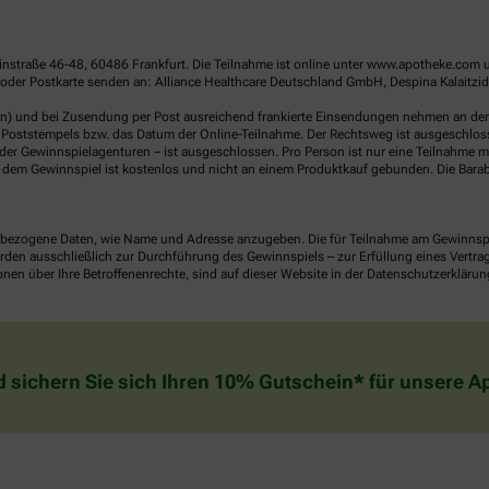
linstraße 46-48, 60486 Frankfurt. Die Teilnahme ist online unter www.apotheke.com 
der Postkarte senden an: Alliance Healthcare Deutschland GmbH, Despina Kalaitzido
en) und bei Zusendung per Post ausreichend frankierte Einsendungen nehmen an der V
Poststempels bzw. das Datum der Online-Teilnahme. Der Rechtsweg ist ausgeschlossen
er Gewinnspielagenturen – ist ausgeschlossen. Pro Person ist nur eine Teilnahme mö
dem Gewinnspiel ist kostenlos und nicht an einem Produktkauf gebunden. Die Barab
ezogene Daten, wie Name und Adresse anzugeben. Die für Teilnahme am Gewinnspiel 
n ausschließlich zur Durchführung des Gewinnspiels – zur Erfüllung eines Vertrages
nen über Ihre Betroffenenrechte, sind auf dieser Website in der Datenschutzerklärun
d sichern Sie sich Ihren 10% Gutschein* für unsere 