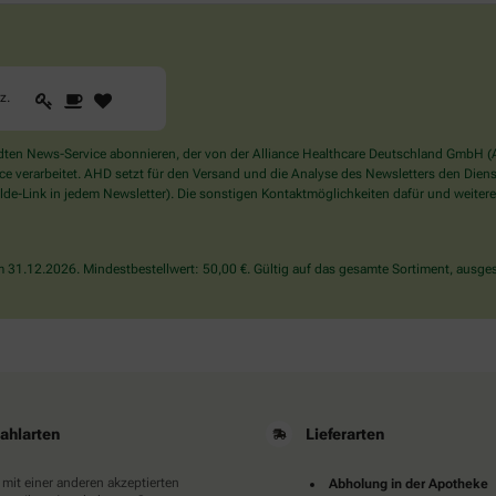
1
2
3
Sind
rz
.
Sie
ein
Mensch?
en News-Service abonnieren, der von der Alliance Healthcare Deutschland GmbH (AH
Dann
verarbeitet. AHD setzt für den Versand und die Analyse des Newsletters den Dienstle
wählen
de-Link in jedem Newsletter). Die sonstigen Kontaktmöglichkeiten dafür und weitere
Sie
bitte
das
31.12.2026. Mindestbestellwert: 50,00 €. Gültig auf das gesamte Sortiment, ausges
Herz.
ahlarten
Lieferarten
 mit einer anderen akzeptierten
Abholung in der Apotheke