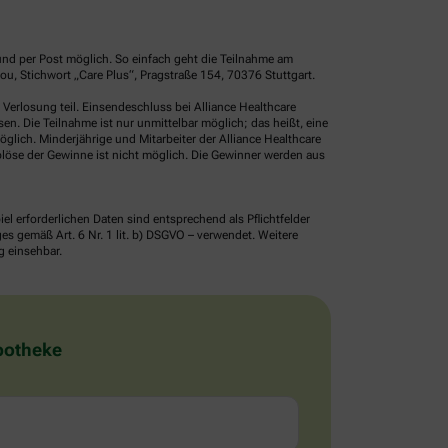
und per Post möglich. So einfach geht die Teilnahme am
u, Stichwort „Care Plus“, Pragstraße 154, 70376 Stuttgart.
erlosung teil. Einsendeschluss bei Alliance Healthcare
. Die Teilnahme ist nur unmittelbar möglich; das heißt, eine
glich. Minderjährige und Mitarbeiter der Alliance Healthcare
löse der Gewinne ist nicht möglich. Die Gewinner werden aus
erforderlichen Daten sind entsprechend als Pflichtfelder
 gemäß Art. 6 Nr. 1 lit. b) DSGVO – verwendet. Weitere
g einsehbar.
Apotheke