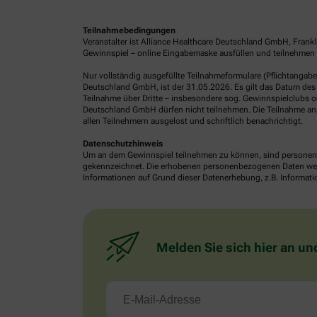
Teilnahmebedingungen
Veranstalter ist Alliance Healthcare Deutschland GmbH, Frank
Gewinnspiel – online Eingabemaske ausfüllen und teilnehmen o
Nur vollständig ausgefüllte Teilnahmeformulare (Pflichtangab
Deutschland GmbH, ist der 31.05.2026. Es gilt das Datum des 
Teilnahme über Dritte – insbesondere sog. Gewinnspielclubs od
Deutschland GmbH dürfen nicht teilnehmen. Die Teilnahme an 
allen Teilnehmern ausgelost und schriftlich benachrichtigt.
Datenschutzhinweis
Um an dem Gewinnspiel teilnehmen zu können, sind personenb
gekennzeichnet. Die erhobenen personenbezogenen Daten werde
Informationen auf Grund dieser Datenerhebung, z.B. Informatio
Melden Sie sich hier an un