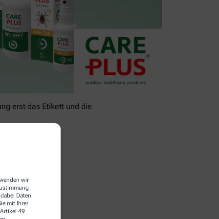
g erst das Etikett und die
erwenden wir
 Zustimmung
 dabei Daten
e mit Ihrer
Artikel 49
en.