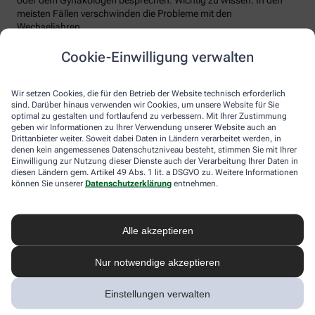
meisten Fällen verschwinden die Probleme mit den
Wechseljahren.
Voraussetzung für eine erfolgreiche Behandlung ist allerdings
Cookie-Einwilligung verwalten
immer, dass die Endometriose auch als solche erkannt wird.
Regelmäßig heftige Regelschmerzen sollten Frauen deshalb ernst
nehmen und ärztlich abklären lassen. Und sich auf keinen Fall
Wir setzen Cookies, die für den Betrieb der Website technisch erforderlich
einreden lassen, sie seien normal.
sind. Darüber hinaus verwenden wir Cookies, um unsere Website für Sie
optimal zu gestalten und fortlaufend zu verbessern. Mit Ihrer Zustimmung
geben wir Informationen zu Ihrer Verwendung unserer Website auch an
Drittanbieter weiter. Soweit dabei Daten in Ländern verarbeitet werden, in
denen kein angemessenes Datenschutzniveau besteht, stimmen Sie mit Ihrer
Einwilligung zur Nutzung dieser Dienste auch der Verarbeitung Ihrer Daten in
diesen Ländern gem. Artikel 49 Abs. 1 lit. a DSGVO zu. Weitere Informationen
können Sie unserer
Datenschutzerklärung
entnehmen.
Alle akzeptieren
Melden Sie sich hier an und sichern Sie
Nur notwendige akzeptieren
sich Ihren 10% Gutschein* für unsere
Apotheke
Einstellungen verwalten