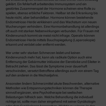
geklärt. Ein fehlerhaft arbeitendes Immunsystem und ein
gestörtes Zusammenspiel der Hormone scheinen eine Rolle zu
spielen, ebenso erbliche Faktoren. Heilbar ist die Erkrankung bis
heute nicht, aber behandelbar. Hormone können bestehende
Endometriose-Herde verkleinern und das Wachstum von neuen
Wucherungen verhindern. Eine Hormonbehandlung ist allerdings
oft auch mit starken Nebenwirkungen verbunden. Für Frauen mit
Kinderwunsch kommt sie meist nicht infrage. Operativ können
Endometriose-Herde mittels Bauchspiegelung (Laparoskopie)
erkannt und verödet oder entfernt werden.
Wer unter sehr starken Schmerzen leidet und keinen
Kinderwunsch mehr hat, kann als radikale Option auch eine
Entfernung der Gebärmutter inklusive der Eierstöcke und Eileiter in
Betracht ziehen. Das lässt die Symptome zwar dauerhaft
verschwinden, versetzt Betroffene allerdings auch von einem Tag
auf den anderen in die Wechseljahre.
Ansonsten lindern Schmerzmittel akute Beschwerden, alternative
Methoden wie Entspannungstechniken können die Therapie
sinnvoll ergänzen, eine Psychotherapie bei seelischen
Belastungen hilfreich sein. Welche Behandlung die individuell
richtige ist, sollte man daher eingehend mit seiner Gynäkologin
oder dem Gynäkologen besprechen. Wichtig zu wissen: In den