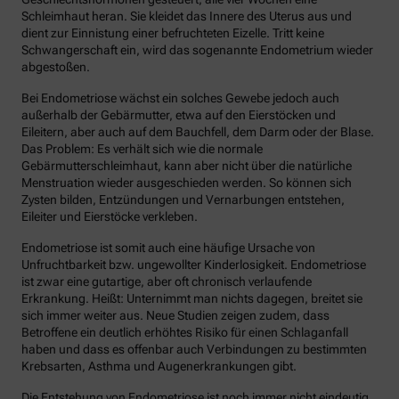
Schleimhaut heran. Sie kleidet das Innere des Uterus aus und
dient zur Einnistung einer befruchteten Eizelle. Tritt keine
Schwangerschaft ein, wird das sogenannte Endometrium wieder
abgestoßen.
Bei Endometriose wächst ein solches Gewebe jedoch auch
außerhalb der Gebärmutter, etwa auf den Eierstöcken und
Eileitern, aber auch auf dem Bauchfell, dem Darm oder der Blase.
Das Problem: Es verhält sich wie die normale
Gebärmutterschleimhaut, kann aber nicht über die natürliche
Menstruation wieder ausgeschieden werden. So können sich
Zysten bilden, Entzündungen und Vernarbungen entstehen,
Eileiter und Eierstöcke verkleben.
Endometriose ist somit auch eine häufige Ursache von
Unfruchtbarkeit bzw. ungewollter Kinderlosigkeit. Endometriose
ist zwar eine gutartige, aber oft chronisch verlaufende
Erkrankung. Heißt: Unternimmt man nichts dagegen, breitet sie
sich immer weiter aus. Neue Studien zeigen zudem, dass
Betroffene ein deutlich erhöhtes Risiko für einen Schlaganfall
haben und dass es offenbar auch Verbindungen zu bestimmten
Krebsarten, Asthma und Augenerkrankungen gibt.
Die Entstehung von Endometriose ist noch immer nicht eindeutig