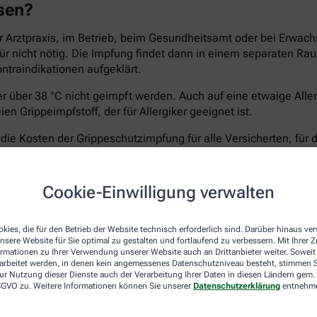
ssen?
 Arztpraxis, im Betrieb, beim Gesundheitsamt oder bei Erwach
afür nicht nötig. Die Impfung findet dann in einem separaten 
ontraindikationen aufgeklärt.
ber über 38 °C nicht geimpft werden. Auch auf eine etwaige All
n Grippeimpfstoff, der für Allergiker geeignet ist.
e Kosten der Grippeschutzimpfung für alle Versicherten, für 
ht treten, die Apotheken rechnen meist direkt mit der Kranken
60 Jahren, für die keine STIKO-Empfehlung vorliegt. Fragen Sie
elungen.
Cookie-Einwilligung verwalten
kies, die für den Betrieb der Website technisch erforderlich sind. Darüber hinaus v
nsere Website für Sie optimal zu gestalten und fortlaufend zu verbessern. Mit Ihrer
-Koch-Institut empfiehlt die Impfung gegen Grippeviren vor al
ormationen zu Ihrer Verwendung unserer Website auch an Drittanbieter weiter. Soweit
rarbeitet werden, in denen kein angemessenes Datenschutzniveau besteht, stimmen Si
ur Nutzung dieser Dienste auch der Verarbeitung Ihrer Daten in diesen Ländern gem. 
 DSGVO zu. Weitere Informationen können Sie unserer
Datenschutzerklärung
entnehm