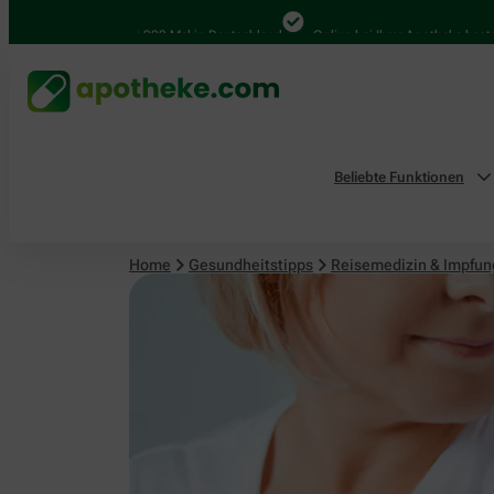
Reisemedizin & Impfungen
4.000 Mal in Deutschland
Online bei Ihrer Apotheke bestellen
Beliebte Funktionen
Home
Gesundheitstipps
Reisemedizin & Impfu