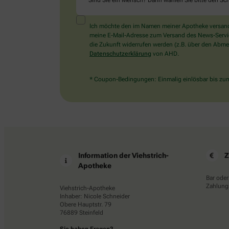
Sind Sie ein Mensch? Dann wählen Sie bitte
den Sch
Ich möchte den im Namen meiner Apotheke versandt
meine E-Mail-Adresse zum Versand des News-Service 
die Zukunft widerrufen werden (z.B. über den Abmel
Datenschutzerklärung
von AHD.
* Coupon-Bedingungen: Einmalig einlösbar bis zum 
Information der Viehstrich-
Z
Apotheke
Bar oder
Zahlungs
Viehstrich-Apotheke
Inhaber: Nicole Schneider
Obere Hauptstr. 79
76889 Steinfeld