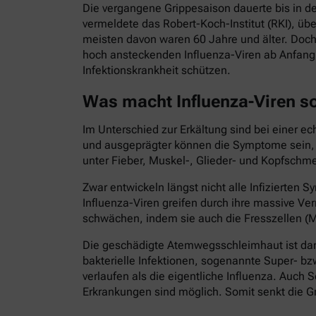
Die vergangene Grippesaison dauerte bis in d
vermeldete das Robert-Koch-Institut (RKI), ü
meisten davon waren 60 Jahre und älter. Doch
hoch ansteckenden Influenza-Viren ab Anfang 
Infektionskrankheit schützen.
Was macht Influenza-Viren s
Im Unterschied zur Erkältung sind bei einer e
und ausgeprägter können die Symptome sein, di
unter Fieber, Muskel-, Glieder- und Kopfschme
Zwar entwickeln längst nicht alle Infizierte
Influenza-Viren greifen durch ihre massive
schwächen, indem sie auch die Fresszellen (M
Die geschädigte Atemwegsschleimhaut ist dann
bakterielle Infektionen, sogenannte Super- bz
verlaufen als die eigentliche Influenza. Au
Erkrankungen sind möglich. Somit senkt die Gr