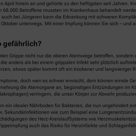
en April hinein an und gehörte zu den heftigsten seit Jahren.
ber 68.000 Betroffene mussten im Krankenhaus behandelt werden
 auch bei Jüngeren kann die Erkrankung mit schweren Komplika
Oktober unterwegs. Mit einer Impfung können Sie sich – und an
o gefährlich?
chten Grippe nicht nur die oberen Atemwege betroffen, sondern
e anders als bei einem grippalen Infekt sehr plötzlich auftre
rzen, etwas später kommt oft ein trockener und langwieriger R
n Symptome, doch wen es schwer erwischt, dem können ernste Ge
 Vermehrung die Atemorgane an, begünstigen Entzündungen im
akrophagen) verringern, die unser Körper zur Abwehr produzier
 ein idealer Nährboden für Bakterien, die nun ungehindert ei
w. Sekundärinfektionen wie zum Beispiel eine Lungenentzündung
ch Schädigungen des Herz-KreislaufSystems wie Herzmuskelen
ippeimpfung auch das Risiko für Herzinfarkte und Schlaganfäll