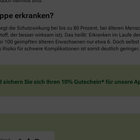
edoch harmlos sind.
rippe erkranken?
iegt die Schutzwirkung bei bis zu 80 Prozent, bei älteren Mens
off, der besser wirksam ist). Das heißt: Erkranken im Laufe d
ei 100 geimpften älteren Erwachsenen nur etwa 6. Doch selbst 
 Risiko für schwere Komplikationen ist somit deutlich geringer.
d sichern Sie sich Ihren 10% Gutschein* für unsere 
Sind