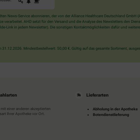
1
2
3
lüssel
.
Sie
ein
Mensch?
en News-Service abonnieren, der von der Alliance Healthcare Deutschland GmbH (AH
Dann
verarbeitet. AHD setzt für den Versand und die Analyse des Newsletters den Dienstle
wählen
de-Link in jedem Newsletter). Die sonstigen Kontaktmöglichkeiten dafür und weitere
Sie
bitte
den
31.12.2026. Mindestbestellwert: 50,00 €. Gültig auf das gesamte Sortiment, ausges
Schlüssel.
ahlarten
Lieferarten
 mit einer anderen akzeptierten
Abholung in der Apotheke
art Ihrer Apotheke vor Ort.
Botendienstlieferung