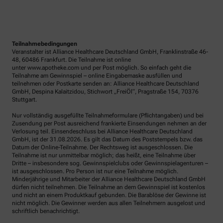
Teilnahmebedingungen
Veranstalter ist Alliance Healthcare Deutschland GmbH, Franklinstraße 46-
48, 60486 Frankfurt. Die Teilnahme ist online
unter www.apotheke.com und per Post möglich. So einfach geht die
Teilnahme am Gewinnspiel – online Eingabemaske ausfüllen und
teilnehmen oder Postkarte senden an: Alliance Healthcare Deutschland
GmbH, Despina Kalaitzidou, Stichwort „FreiÖl“, Pragstraße 154, 70376
Stuttgart.
Nur vollständig ausgefüllte Teilnahmeformulare (Pflichtangaben) und bei
Zusendung per Post ausreichend frankierte Einsendungen nehmen an der
Verlosung teil. Einsendeschluss bei Alliance Healthcare Deutschland
GmbH, ist der 31.08.2026. Es gilt das Datum des Poststempels bzw. das
Datum der Online-Teilnahme. Der Rechtsweg ist ausgeschlossen. Die
Teilnahme ist nur unmittelbar möglich; das heißt, eine Teilnahme über
Dritte – insbesondere sog. Gewinnspielclubs oder Gewinnspielagenturen –
ist ausgeschlossen. Pro Person ist nur eine Teilnahme möglich.
Minderjährige und Mitarbeiter der Alliance Healthcare Deutschland GmbH
dürfen nicht teilnehmen. Die Teilnahme an dem Gewinnspiel ist kostenlos
und nicht an einem Produktkauf gebunden. Die Barablöse der Gewinne ist
nicht möglich. Die Gewinner werden aus allen Teilnehmern ausgelost und
schriftlich benachrichtigt.