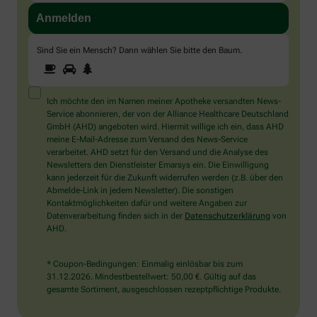
Sind Sie ein Mensch? Dann wählen Sie bitte
den Baum
.
1
2
3
Sind
Sie
ein
Mensch?
Ich möchte den im Namen meiner Apotheke versandten News-
Dann
Service abonnieren, der von der Alliance Healthcare Deutschland
wählen
GmbH (AHD) angeboten wird. Hiermit willige ich ein, dass AHD
Sie
meine E-Mail-Adresse zum Versand des News-Service
bitte
verarbeitet. AHD setzt für den Versand und die Analyse des
den
Newsletters den Dienstleister Emarsys ein. Die Einwilligung
Baum.
kann jederzeit für die Zukunft widerrufen werden (z.B. über den
Abmelde-Link in jedem Newsletter). Die sonstigen
Kontaktmöglichkeiten dafür und weitere Angaben zur
Datenverarbeitung finden sich in der
Datenschutzerklärung
von
AHD.
* Coupon-Bedingungen: Einmalig einlösbar bis zum
31.12.2026. Mindestbestellwert: 50,00 €. Gültig auf das
gesamte Sortiment, ausgeschlossen rezeptpflichtige Produkte.