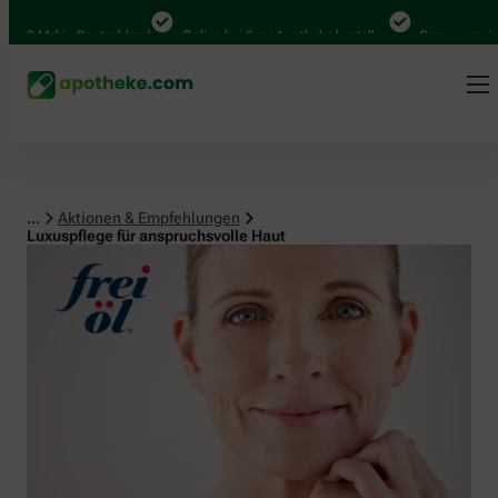
Mal in Deutschland
Online bei Ihrer Apotheke bestellen
Bequem zwischen A
...
Aktionen & Empfehlungen
Luxuspflege für anspruchsvolle Haut