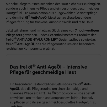
Manche Pflegeroutinen schenken der Haut nicht nur Feuchtigkeit,
sondern auch intensive Pflege und ein besonders geschmeidiges
Hautgefühl. Die Kombination aus ausgewählter Gesichtspflege
®
und dem
frei öl
Anti-AgeÖl
bietet genau diese besondere
Pflegeerfahrung für trockene, anspruchsvolle und reife Haut.
Jetzt teilnehmen und mit etwas Glück eines von
7 hochwertigen
Pflegesets
gewinnen. Jedes Set enthält mehrere Produkte der
®
frei öl
ANTI AGE HYALURON LIFT
Gesichtspflege sowie das
®
frei öl
Anti-AgeÖl
, das die Pflegeroutine um eine besonders
reichhaltige Komponente ergänzt.
®
Das frei öl
Anti-AgeÖl – intensive
Pflege für geschmeidige Haut
®
Ein besonderer Bestandteil des Sets ist das
frei öl
Anti-
AgeÖl
, das die Pflegeroutine um eine reichhaltige und
luxuriöse Pflege ergänzt. Die Ölkomposition wurde speziell
entwickelt, um trockene und anspruchsvolle Haut intensiv
zu pflegen und ihr ein geschmeidiges, glattes Hautgefühl zu
verleihen.