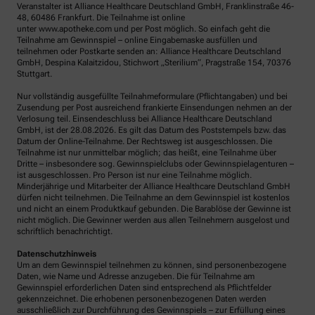
Veranstalter ist Alliance Healthcare Deutschland GmbH, Franklinstraße 46-
48, 60486 Frankfurt. Die Teilnahme ist online
unter www.apotheke.com und per Post möglich. So einfach geht die
Teilnahme am Gewinnspiel – online Eingabemaske ausfüllen und
teilnehmen oder Postkarte senden an: Alliance Healthcare Deutschland
GmbH, Despina Kalaitzidou, Stichwort „Sterilium“, Pragstraße 154, 70376
Stuttgart.
Nur vollständig ausgefüllte Teilnahmeformulare (Pflichtangaben) und bei
Zusendung per Post ausreichend frankierte Einsendungen nehmen an der
Verlosung teil. Einsendeschluss bei Alliance Healthcare Deutschland
GmbH, ist der 28.08.2026. Es gilt das Datum des Poststempels bzw. das
Datum der Online-Teilnahme. Der Rechtsweg ist ausgeschlossen. Die
Teilnahme ist nur unmittelbar möglich; das heißt, eine Teilnahme über
Dritte – insbesondere sog. Gewinnspielclubs oder Gewinnspielagenturen –
ist ausgeschlossen. Pro Person ist nur eine Teilnahme möglich.
Minderjährige und Mitarbeiter der Alliance Healthcare Deutschland GmbH
dürfen nicht teilnehmen. Die Teilnahme an dem Gewinnspiel ist kostenlos
und nicht an einem Produktkauf gebunden. Die Barablöse der Gewinne ist
nicht möglich. Die Gewinner werden aus allen Teilnehmern ausgelost und
schriftlich benachrichtigt.
Datenschutzhinweis
Um an dem Gewinnspiel teilnehmen zu können, sind personenbezogene
Daten, wie Name und Adresse anzugeben. Die für Teilnahme am
Gewinnspiel erforderlichen Daten sind entsprechend als Pflichtfelder
gekennzeichnet. Die erhobenen personenbezogenen Daten werden
ausschließlich zur Durchführung des Gewinnspiels – zur Erfüllung eines