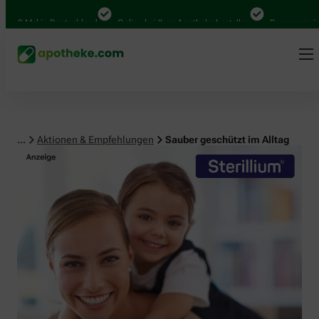
 Mal in Deutschland
Online bei Ihrer Apotheke bestellen
Bequem zwischen 
...
Aktionen & Empfehlungen
Sauber geschützt im Alltag