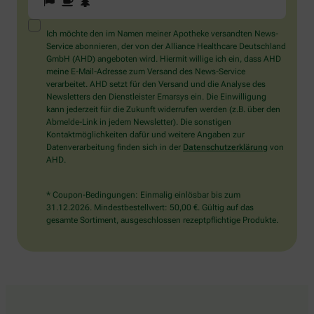
Sie
ein
Mensch?
Ich möchte den im Namen meiner Apotheke versandten News-
Dann
Service abonnieren, der von der Alliance Healthcare Deutschland
wählen
GmbH (AHD) angeboten wird. Hiermit willige ich ein, dass AHD
Sie
meine E-Mail-Adresse zum Versand des News-Service
bitte
verarbeitet. AHD setzt für den Versand und die Analyse des
die
Newsletters den Dienstleister Emarsys ein. Die Einwilligung
Tasse.
kann jederzeit für die Zukunft widerrufen werden (z.B. über den
Abmelde-Link in jedem Newsletter). Die sonstigen
Kontaktmöglichkeiten dafür und weitere Angaben zur
Datenverarbeitung finden sich in der
Datenschutzerklärung
von
AHD.
* Coupon-Bedingungen: Einmalig einlösbar bis zum
31.12.2026. Mindestbestellwert: 50,00 €. Gültig auf das
gesamte Sortiment, ausgeschlossen rezeptpflichtige Produkte.