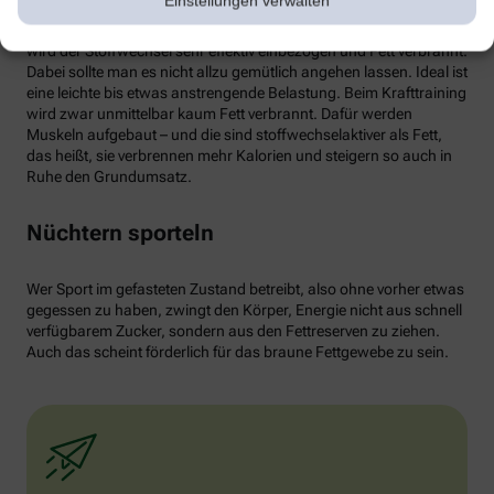
Einstellungen verwalten
von weißen Fettzellen in braunes Fett begünstigen und dessen
Aktivität erhöhen. Ab circa 30 Minuten Joggen oder Radfahren
wird der Stoffwechsel sehr effektiv einbezogen und Fett verbrannt.
Dabei sollte man es nicht allzu gemütlich angehen lassen. Ideal ist
eine leichte bis etwas anstrengende Belastung. Beim Krafttraining
wird zwar unmittelbar kaum Fett verbrannt. Dafür werden
Muskeln aufgebaut – und die sind stoffwechselaktiver als Fett,
das heißt, sie verbrennen mehr Kalorien und steigern so auch in
Ruhe den Grundumsatz.
Nüchtern sporteln
Wer Sport im gefasteten Zustand betreibt, also ohne vorher etwas
gegessen zu haben, zwingt den Körper, Energie nicht aus schnell
verfügbarem Zucker, sondern aus den Fettreserven zu ziehen.
Auch das scheint förderlich für das braune Fettgewebe zu sein.