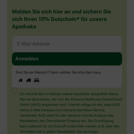
Melden Sie sich hier an und sichern Sie
sich Ihren 10% Gutschein* für unsere
Apotheke
Sind Sie ein Mensch? Dann wählen Sie bitte
das Haus
.
1
2
3
Sind
Sie
ein
Mensch?
Ich möchte den im Namen meiner Apotheke versandten News-
Dann
Service abonnieren, der von der Alliance Healthcare Deutschland
wählen
GmbH (AHD) angeboten wird. Hiermit willige ich ein, dass AHD
Sie
meine E-Mail-Adresse zum Versand des News-Service
bitte
verarbeitet. AHD setzt für den Versand und die Analyse des
das
Newsletters den Dienstleister Emarsys ein. Die Einwilligung
Haus.
kann jederzeit für die Zukunft widerrufen werden (z.B. über den
Abmelde-Link in jedem Newsletter). Die sonstigen