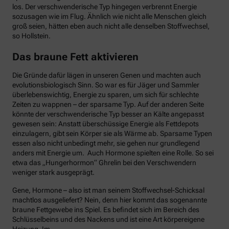
los. Der verschwenderische Typ hingegen verbrennt Energie
sozusagen wie im Flug. Ähnlich wie nicht alle Menschen gleich
groß seien, hätten eben auch nicht alle denselben Stoffwechsel,
so Hollstein.
Das braune Fett aktivieren
Die Gründe dafür lägen in unseren Genen und machten auch
evolutionsbiologisch Sinn. So war es für Jäger und Sammler
überlebenswichtig, Energie zu sparen, um sich für schlechte
Zeiten zu wappnen – der sparsame Typ. Auf der anderen Seite
könnte der verschwenderische Typ besser an Kälte angepasst
gewesen sein: Anstatt überschüssige Energie als Fettdepots
einzulagern, gibt sein Körper sie als Wärme ab. Sparsame Typen
essen also nicht unbedingt mehr, sie gehen nur grundlegend
anders mit Energie um. Auch Hormone spielten eine Rolle. So sei
etwa das „Hungerhormon“ Ghrelin bei den Verschwendern
weniger stark ausgeprägt.
Gene, Hormone – also ist man seinem Stoffwechsel-Schicksal
machtlos ausgeliefert? Nein, denn hier kommt das sogenannte
braune Fettgewebe ins Spiel. Es befindet sich im Bereich des
Schlüsselbeins und des Nackens und ist eine Art körpereigene