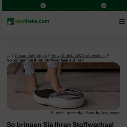
Herz, Kreislauf & Stoffwechsel
00 Mal in Deutschland
Online bei Ihrer Apotheke bestellen
Bequem zwische
...
Gesundheitstipps
Herz, Kreislauf & Stoffwechsel
So bringen Sie Ihren Stoffwechsel auf Trab
© Leonid Lastremskyi / iStock by Getty Images
So bringen Sie Ihren Stoffwechsel