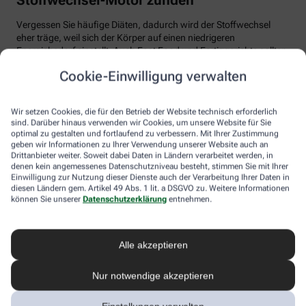
Vergessen Sie häufige Diäten, dadurch wird der Stoffwechsel
eher träge, weil sich der Körper auf einen niedrigeren
Energiebedarf einstellt. Auch Fast Food und Fertiggerichte sollten
vom Speiseplan gestrichen werden. Studien zeigen, dass der
Cookie-Einwilligung verwalten
Körper bei der Verarbeitung von hochverarbeiteten Lebensmitteln
weniger Energie benötigt als für unverarbeitete.
Wir setzen Cookies, die für den Betrieb der Website technisch erforderlich
Tim Hollstein rät zu einer proteinreichen Ernährung (Vorsicht bei
sind. Darüber hinaus verwenden wir Cookies, um unsere Website für Sie
Vorerkrankungen wie Nierenleiden!). Denn Proteine sind nicht nur
optimal zu gestalten und fortlaufend zu verbessern. Mit Ihrer Zustimmung
gut für den Muskelaufbau, der Körper benötigt auch viel Energie,
geben wir Informationen zu Ihrer Verwendung unserer Website auch an
um Eiweiß abzubauen. Das regt den Stoffwechsel an. Proteine
Drittanbieter weiter. Soweit dabei Daten in Ländern verarbeitet werden, in
stecken vor allem in magerem Fleisch, Fisch und Milchprodukten
denen kein angemessenes Datenschutzniveau besteht, stimmen Sie mit Ihrer
Einwilligung zur Nutzung dieser Dienste auch der Verarbeitung Ihrer Daten in
wie Quark und Skyr. Auch sogenannte thermogene Lebensmittel
diesen Ländern gem. Artikel 49 Abs. 1 lit. a DSGVO zu. Weitere Informationen
wie Chilis oder Ingwer können das braune Fettgewebe aktivieren
können Sie unserer
Datenschutzerklärung
entnehmen.
und den Energieverbrauch erhöhen.
In Bewegung kommen
Alle akzeptieren
Der richtige Mix macht’s
Nur notwendige akzeptieren
Ohne regelmäßige Bewegung purzeln die Pfunde meistens nicht.
Besonders Ausdauersport kann laut Forschern die Umwandlung