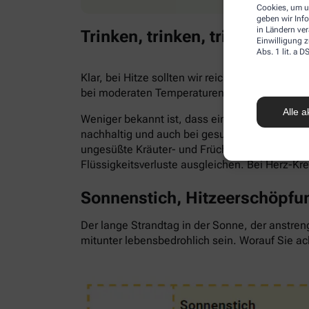
Cookies, um u
geben wir Inf
in Ländern ve
Trinken, trinken, trinken!
Einwilligung z
Abs. 1 lit. a
Klar, bei Hitze sollten wir reichlich trinken,
bei moderaten Temperaturen. Trinken wir zu 
Alle a
Weniger bekannt ist, dass ein Flüssigkeitsma
nachhaltig und auch bei gesunden Menschen. Als
ungesüßte Kräuter- und Früchtetees oder ve
Flüssigkeitsverluste ausgleichen. Bei Herz-Kr
Sonnenstich, Hitzeerschöpfun
Der lange Strandtag in der Sonne, der anstren
mitunter lebensbedrohlich sein. Worauf Sie ac