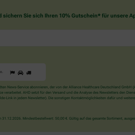
d sichern Sie sich Ihren 10% Gutschein* für unsere 
1
2
3
Sind
to
.
Sie
ein
Mensch?
en News-Service abonnieren, der von der Alliance Healthcare Deutschland GmbH (AH
Dann
verarbeitet. AHD setzt für den Versand und die Analyse des Newsletters den Dienstle
wählen
de-Link in jedem Newsletter). Die sonstigen Kontaktmöglichkeiten dafür und weitere
Sie
bitte
das
31.12.2026. Mindestbestellwert: 50,00 €. Gültig auf das gesamte Sortiment, ausges
Auto.