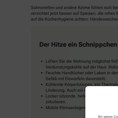
Salmonellen und andere Keime fühlen sich b
verzichtet jetzt besser auf Speisen, die rohes
auf die Küchenhygiene achten: Händewaschen 
Der Hitze ein Schnippchen
Lüften Sie die Wohnung möglichst frü
Verdunstungskühle auf der Haut. Rollo
Feuchte Handtücher oder Laken in den 
Gefäß mit Eiswürfeln davorstellt.
Kühlende Körperlotionen, ein Thermal
Linderung. Auch ein kühles Fußbad od
Locker sitzende, helle Kleidung, zum Be
zirkulieren.
Mobile Klimaanlagen gibt es im Baumark
Wir setzen Coo