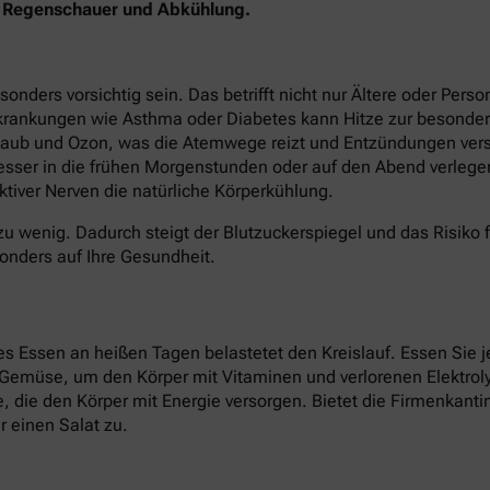
en Regenschauer und Abkühlung.
ers vorsichtig sein. Das betrifft nicht nur Ältere oder Perso
krankungen wie Asthma oder Diabetes kann Hitze zur besonder
staub und Ozon, was die Atemwege reizt und Entzündungen verst
besser in die frühen Morgenstunden oder auf den Abend verlege
tiver Nerven die natürliche Körperkühlung.
zu wenig. Dadurch steigt der Blutzuckerspiegel und das Risiko 
onders auf Ihre Gesundheit.
 Essen an heißen Tagen belastetet den Kreislauf. Essen Sie je
d Gemüse, um den Körper mit Vitaminen und verlorenen Elektroly
ate, die den Körper mit Energie versorgen. Bietet die Firmenkan
 einen Salat zu.