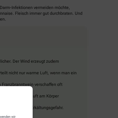
-Darm-Infektionen vermeiden möchte,
yonnaise. Fleisch immer gut durchbraten. Und
gen.
licher. Der Wind erzeugt zudem
teilt nicht nur warme Luft, wenn man ein
 Franzbranntwein verschaffen oft
eine Wohltat.
sig und lässt die Luft am Körper
len, sonst droht Erkältungsgefahr.
erwenden wir