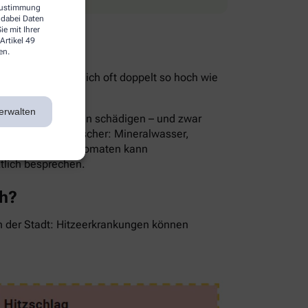
 Zustimmung
 dabei Daten
e mit Ihrer
Artikel 49
en.
ist im Sommer nämlich oft doppelt so hoch wie
ie Folge.
erwalten
rnsthaft die Nieren schädigen – und zwar
Die besten Durstlöscher: Mineralwasser,
en, Gurken oder Tomaten kann
ztlich besprechen.
ch?
in der Stadt: Hitzeerkrankungen können