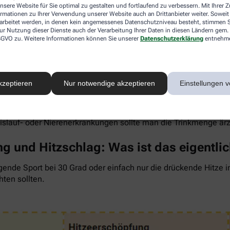
nsere Website für Sie optimal zu gestalten und fortlaufend zu verbessern. Mit Ihrer
ormationen zu Ihrer Verwendung unserer Website auch an Drittanbieter weiter. Soweit
rarbeitet werden, in denen kein angemessenes Datenschutzniveau besteht, stimmen Si
ur Nutzung dieser Dienste auch der Verarbeitung Ihrer Daten in diesen Ländern gem. 
 DSGVO zu. Weitere Informationen können Sie unserer
Datenschutzerklärung
entnehm
 um den Flüssigkeitsverlust durch Schwitzen auszugleichen. Der 
wenig, sind Kopfschmerzen und Konzentrationsprobleme meist d
kzeptieren
Nur notwendige akzeptieren
Einstellungen v
ngel auch anderen Organen zusetzt. So kann Hitzestress auch e
 Faustregel gilt: Zwei bis drei Liter täglich sollten es sein. 
rdünnte Säfte. Auch wasserreiches Obst und Gemüse wie Melon
eislauf- oder Nierenerkrankungen sollte man die Trinkmenge är
g und Hitzschlag: Was ist das eigentli
gende Sport bei 30 Grad oder einfach nur die drückende Hitze 
hten sollten.