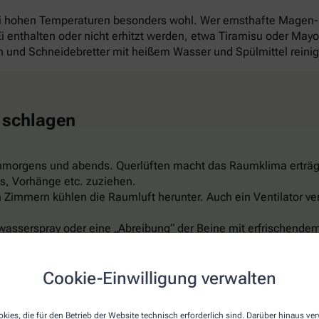
ei hohen Temperaturen besonders wohl. Wer ernsthafte Magen
 Ei enthalten oder nicht erhitzt werden, etwa Tiramisu oder Ma
und Schneidebretter mit heißem Wasser und Spülmittel reini
 schlagen
hmorgens und abends. Querlüften macht das Raumklima erträg
s, Vorhänge etc. zuziehen.
Zimmern kühlen die Raumluft herunter. Auch ein Ventilator ver
wasserspray oder eine „Abreibung“ der Beine mit erfrischendem
er feuchte Umschläge auf Arme, Beine, Stirn oder Nacken sind 
ispiel aus Leinen, reflektiert das Sonnenlicht, ist luftdurchläs
Cookie-Einwilligung verwalten
t schon für rund 150 Euro. Aber Vorsicht: Nicht zu kalt einstel
kies, die für den Betrieb der Website technisch erforderlich sind. Darüber hinaus v