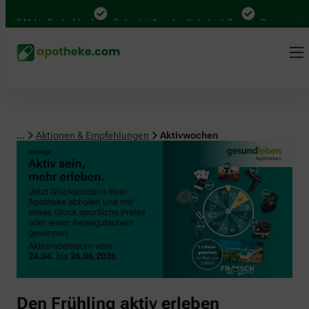
00 Mal in Deutschland
Online bei Ihrer Apotheke bestellen
Bequem zwische
...
Aktionen & Empfehlungen
Aktivwochen
Den Frühling aktiv erleben