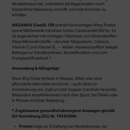
Muskelmasse bei, unterstützt die Regeneration nach
körperlicher Belastung und hilft, normale Knochen zu
erhalten.
MEGAMAX Eiweiß 100
enthält hochwertiges Whey Protein
sowie Milcheiweiß mit einem hohen Caseinanteil (80 %). Es
ist angereichert mit wichtigen Vitaminen und Mineralstoffen.
Diese Mikronährstoffe – darunter Magnesium, Calcium,
Vitamin C und Vitamin B₁₂ – leisten wissenschaftlich belegte
Beiträge zur Eiweißsynthese, Muskelfunktion und zum
Energiestoffwechsel.*
Anwendung & Alltagstipp:
Etwa 30 g Pulver einfach in Wasser, Milch oder eine
pflanzliche Alternative einrühren – auch ideal zur
Anreicherung von Joghurt oder Suppen (neutrale Variante).
Besonders empfehlenswert nach dem Sport, bei Diäten oder
in Phasen erhöhter Belastung.
* Zugelassene gesundheitsbezogene Aussagen gemäß
EU-Verordnung (EG) Nr. 1924/2006:
Protein
trägt zur Erhaltung von Muskelmasse, zur