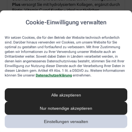
Plus
versorgt Sie mit hydrolysiertem Kollagen, ergänzt durch
Biotin, Vitamin C und Kupfer – ideal zur täglichen
Unterstützung von Strukturproteinen im Körper.*
Cookie-Einwilligung verwalten
Produkt‑Highlights:
Wir setzen Cookies, die für den Betrieb der Website technisch erforderlich
sind. Darüber hinaus verwenden wir Cookies, um unsere Website für Sie
Hydrolysiertes Kollagen plus Biotin, Vitamin C und Kupfer
optimal zu gestalten und fortlaufend zu verbessern. Mit Ihrer Zustimmung
geben wir Informationen zu Ihrer Verwendung unserer Website auch an
Pulverform – leicht löslich, frischer Orangen-Geschmack
Drittanbieter weiter. Soweit dabei Daten in Ländern verarbeitet werden, in
Schnell angerührt: morgens oder nach dem Sport
denen kein angemessenes Datenschutzniveau besteht, stimmen Sie mit Ihrer
Einwilligung zur Nutzung dieser Dienste auch der Verarbeitung Ihrer Daten in
diesen Ländern gem. Artikel 49 Abs. 1 lit. a DSGVO zu. Weitere Informationen
können Sie unserer
Datenschutzerklärung
entnehmen.
Ihr Genussmoment:
Rühren Sie 2× täglich je 10 g Pulver in Wasser ein – für einen
erfrischendes Getränk, unkompliziert und flexibel in den
Alle akzeptieren
Alltag integrierbar.
Nur notwendige akzeptieren
*Zugelassene gesundheitsbezogene Aussagen gemäß
Einstellungen verwalten
EU-Verordnung (EG) Nr. 1924/2006: