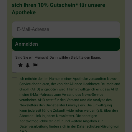
sich Ihren 10% Gutschein* für unsere
Apotheke
Sind Sie ein Mensch? Dann wählen Sie bitte
den Baum
.
1
2
3
Sind
Sie
ein
Mensch?
Ich möchte den im Namen meiner Apotheke versandten News-
Dann
Service abonnieren, der von der Alliance Healthcare Deutschland
wählen
GmbH (AHD) angeboten wird. Hiermit willige ich ein, dass AHD
Sie
meine E-Mail-Adresse zum Versand des News-Service
bitte
verarbeitet. AHD setzt für den Versand und die Analyse des
den
Newsletters den Dienstleister Emarsys ein. Die Einwilligung
Baum.
kann jederzeit für die Zukunft widerrufen werden (z.B. über den
Abmelde-Link in jedem Newsletter). Die sonstigen
Kontaktmöglichkeiten dafür und weitere Angaben zur
Datenverarbeitung finden sich in der
Datenschutzerklärung
von
AHD.