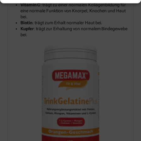
Vitamin C
: trägt zu einer normalen Kollagenbildung für
eine normale Funktion von Knorpel, Knochen und Haut
bei.
Biotin
: trägt zum Erhalt normaler Haut bei.
Kupfer
: trägt zur Erhaltung von normalem Bindegewebe
bei.