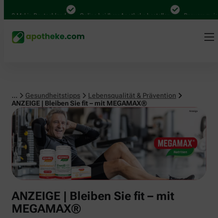
Lebensqualität & Prävention
Mal in Deutschland
Online bei Ihrer Apotheke bestellen
Bequem zwischen A
...
Gesundheitstipps
Lebensqualität & Prävention
ANZEIGE | Bleiben Sie fit – mit MEGAMAX®
ANZEIGE | Bleiben Sie fit – mit
MEGAMAX®