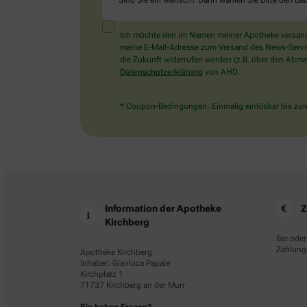
Sind Sie ein Mensch? Dann wählen Sie bitte
den Ba
Ich möchte den im Namen meiner Apotheke versandt
meine E-Mail-Adresse zum Versand des News-Service 
die Zukunft widerrufen werden (z.B. über den Abmel
Datenschutzerklärung
von AHD.
* Coupon-Bedingungen: Einmalig einlösbar bis zum 
Information der Apotheke
Z
Kirchberg
Bar oder
Zahlungs
Apotheke Kirchberg
Inhaber: Gianluca Papale
Kirchplatz 1
71737 Kirchberg an der Murr