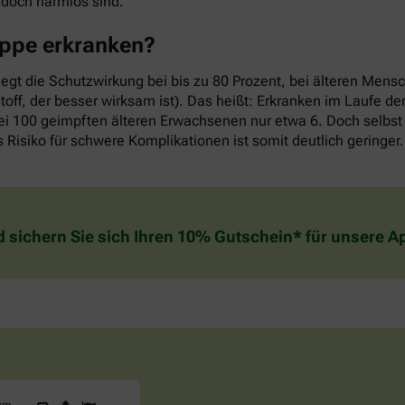
edoch harmlos sind.
rippe erkranken?
iegt die Schutzwirkung bei bis zu 80 Prozent, bei älteren Mens
off, der besser wirksam ist). Das heißt: Erkranken im Laufe d
ei 100 geimpften älteren Erwachsenen nur etwa 6. Doch selbst 
 Risiko für schwere Komplikationen ist somit deutlich geringer.
d sichern Sie sich Ihren 10% Gutschein* für unsere 
Sind