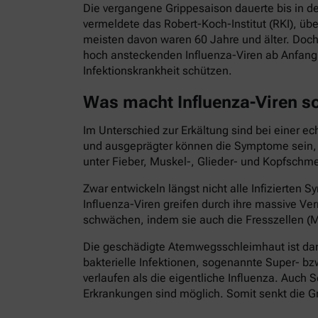
Die vergangene Grippesaison dauerte bis in d
vermeldete das Robert-Koch-Institut (RKI), ü
meisten davon waren 60 Jahre und älter. Doch
hoch ansteckenden Influenza-Viren ab Anfang 
Infektionskrankheit schützen.
Was macht Influenza-Viren s
Im Unterschied zur Erkältung sind bei einer e
und ausgeprägter können die Symptome sein, di
unter Fieber, Muskel-, Glieder- und Kopfschme
Zwar entwickeln längst nicht alle Infizierte
Influenza-Viren greifen durch ihre massive
schwächen, indem sie auch die Fresszellen (M
Die geschädigte Atemwegsschleimhaut ist dann
bakterielle Infektionen, sogenannte Super- bz
verlaufen als die eigentliche Influenza. Au
Erkrankungen sind möglich. Somit senkt die Gr