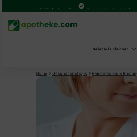
Reisemedizin & Impfungen
4.000 Mal in Deutschland
Online bei Ihrer Apotheke bestellen
Beliebte Funktionen
Home
Gesundheitstipps
Reisemedizin & Impfu