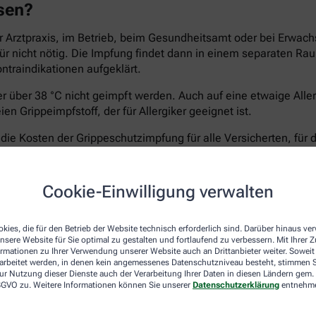
ssen?
 Arztpraxis, im Betrieb, beim Gesundheitsamt oder bei Erwach
afür nicht nötig. Die Impfung findet dann in einem separaten 
ontraindikationen aufgeklärt.
ber über 38 °C nicht geimpft werden. Auch auf eine etwaige All
n Grippeimpfstoff, der für Allergiker geeignet ist.
e Kosten der Grippeschutzimpfung für alle Versicherten, für 
ht treten, die Apotheken rechnen meist direkt mit der Kranken
60 Jahren, für die keine STIKO-Empfehlung vorliegt. Fragen Sie
elungen.
Cookie-Einwilligung verwalten
kies, die für den Betrieb der Website technisch erforderlich sind. Darüber hinaus v
nsere Website für Sie optimal zu gestalten und fortlaufend zu verbessern. Mit Ihrer
-Koch-Institut empfiehlt die Impfung gegen Grippeviren vor al
ormationen zu Ihrer Verwendung unserer Website auch an Drittanbieter weiter. Soweit
rarbeitet werden, in denen kein angemessenes Datenschutzniveau besteht, stimmen Si
ur Nutzung dieser Dienste auch der Verarbeitung Ihrer Daten in diesen Ländern gem. 
 DSGVO zu. Weitere Informationen können Sie unserer
Datenschutzerklärung
entnehm