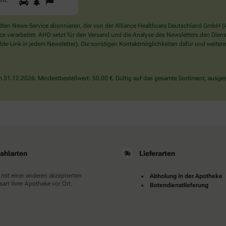
1
2
3
um
.
Sie
ein
Mensch?
en News-Service abonnieren, der von der Alliance Healthcare Deutschland GmbH (AH
Dann
verarbeitet. AHD setzt für den Versand und die Analyse des Newsletters den Dienstle
wählen
de-Link in jedem Newsletter). Die sonstigen Kontaktmöglichkeiten dafür und weitere
Sie
bitte
den
31.12.2026. Mindestbestellwert: 50,00 €. Gültig auf das gesamte Sortiment, ausges
Baum.
ahlarten
Lieferarten
 mit einer anderen akzeptierten
Abholung in der Apotheke
art Ihrer Apotheke vor Ort.
Botendienstlieferung