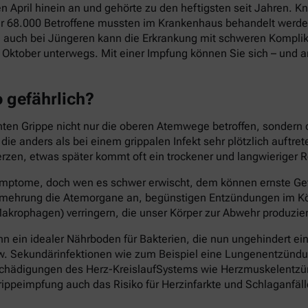
en April hinein an und gehörte zu den heftigsten seit Jahren.
ber 68.000 Betroffene mussten im Krankenhaus behandelt werden
 auch bei Jüngeren kann die Erkrankung mit schweren Komplika
Oktober unterwegs. Mit einer Impfung können Sie sich – und an
o gefährlich?
chten Grippe nicht nur die oberen Atemwege betroffen, sondern
e anders als bei einem grippalen Infekt sehr plötzlich auftre
rzen, etwas später kommt oft ein trockener und langwieriger R
n Symptome, doch wen es schwer erwischt, dem können ernste Ge
 Vermehrung die Atemorgane an, begünstigen Entzündungen im
akrophagen) verringern, die unser Körper zur Abwehr produzier
 ein idealer Nährboden für Bakterien, die nun ungehindert ei
w. Sekundärinfektionen wie zum Beispiel eine Lungenentzündung
ch Schädigungen des Herz-KreislaufSystems wie Herzmuskelen
ippeimpfung auch das Risiko für Herzinfarkte und Schlaganfäll