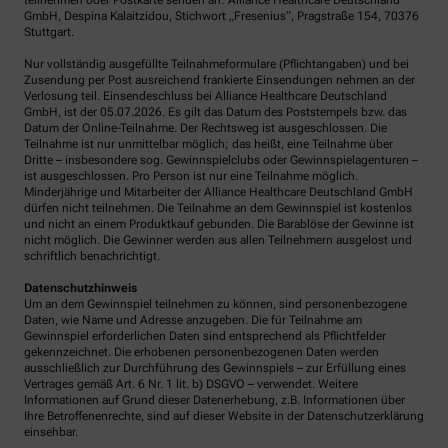
teilnehmen oder Postkarte senden an: Alliance Healthcare Deutschland
GmbH, Despina Kalaitzidou, Stichwort „Fresenius“, Pragstraße 154, 70376
Stuttgart.
Nur vollständig ausgefüllte Teilnahmeformulare (Pflichtangaben) und bei
Zusendung per Post ausreichend frankierte Einsendungen nehmen an der
Verlosung teil. Einsendeschluss bei Alliance Healthcare Deutschland
GmbH, ist der 05.07.2026. Es gilt das Datum des Poststempels bzw. das
Datum der Online-Teilnahme. Der Rechtsweg ist ausgeschlossen. Die
Teilnahme ist nur unmittelbar möglich; das heißt, eine Teilnahme über
Dritte – insbesondere sog. Gewinnspielclubs oder Gewinnspielagenturen –
ist ausgeschlossen. Pro Person ist nur eine Teilnahme möglich.
Minderjährige und Mitarbeiter der Alliance Healthcare Deutschland GmbH
dürfen nicht teilnehmen. Die Teilnahme an dem Gewinnspiel ist kostenlos
und nicht an einem Produktkauf gebunden. Die Barablöse der Gewinne ist
nicht möglich. Die Gewinner werden aus allen Teilnehmern ausgelost und
schriftlich benachrichtigt.
Datenschutzhinweis
Um an dem Gewinnspiel teilnehmen zu können, sind personenbezogene
Daten, wie Name und Adresse anzugeben. Die für Teilnahme am
Gewinnspiel erforderlichen Daten sind entsprechend als Pflichtfelder
gekennzeichnet. Die erhobenen personenbezogenen Daten werden
ausschließlich zur Durchführung des Gewinnspiels – zur Erfüllung eines
Vertrages gemäß Art. 6 Nr. 1 lit. b) DSGVO – verwendet. Weitere
Informationen auf Grund dieser Datenerhebung, z.B. Informationen über
Ihre Betroffenenrechte, sind auf dieser Website in der Datenschutzerklärung
einsehbar.