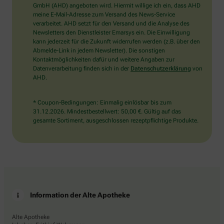
wählen
GmbH (AHD) angeboten wird. Hiermit willige ich ein, dass AHD
Sie
meine E-Mail-Adresse zum Versand des News-Service
bitte
verarbeitet. AHD setzt für den Versand und die Analyse des
den
Newsletters den Dienstleister Emarsys ein. Die Einwilligung
Baum.
kann jederzeit für die Zukunft widerrufen werden (z.B. über den
Abmelde-Link in jedem Newsletter). Die sonstigen
Kontaktmöglichkeiten dafür und weitere Angaben zur
Datenverarbeitung finden sich in der
Datenschutzerklärung
von
AHD.
* Coupon-Bedingungen: Einmalig einlösbar bis zum
31.12.2026. Mindestbestellwert: 50,00 €. Gültig auf das
gesamte Sortiment, ausgeschlossen rezeptpflichtige Produkte.
Information der Alte Apotheke
Alte Apotheke