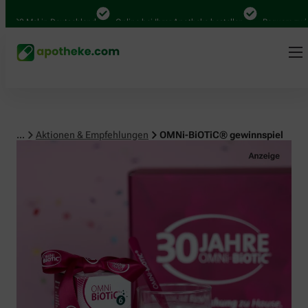
0 Mal in Deutschland
Online bei Ihrer Apotheke bestellen
Bequem zwischen
...
Aktionen & Empfehlungen
OMNi-BiOTiC® gewinnspiel