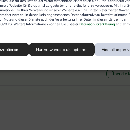
kies, die für den Betrieb der Website technisch erforderlich sind. Darüber hinaus v
 mit einer anderen akzeptierten
Abholung in der Apotheke
nsere Website für Sie optimal zu gestalten und fortlaufend zu verbessern. Mit Ihrer
art Ihrer Apotheke vor Ort.
Botendienstlieferung
ormationen zu Ihrer Verwendung unserer Website auch an Drittanbieter weiter. Soweit
rarbeitet werden, in denen kein angemessenes Datenschutzniveau besteht, stimmen Si
ur Nutzung dieser Dienste auch der Verarbeitung Ihrer Daten in diesen Ländern gem. 
 DSGVO zu. Weitere Informationen können Sie unserer
Datenschutzerklärung
entnehm
kzeptieren
Nur notwendige akzeptieren
Einstellungen v
Social Media
Ein Se
Über die 