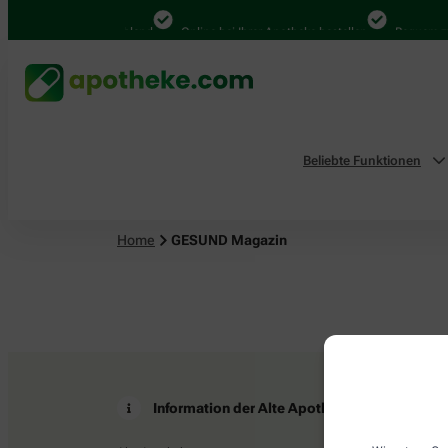
4.000 Mal in Deutschland
Online bei Ihrer Apotheke bestellen
Bequem zw
Beliebte Funktionen
Home
GESUND Magazin
Information der Alte Apotheke
Z