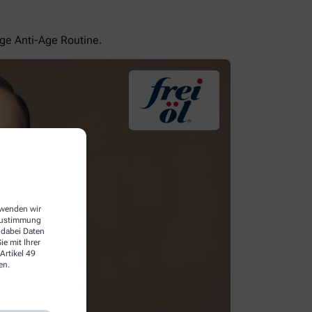
ige Anti-Age Routine.
erwenden wir
 Zustimmung
 dabei Daten
e mit Ihrer
Artikel 49
en.