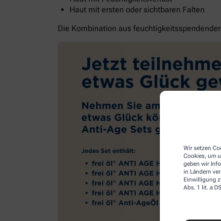
Haut mit ersten oder sichtbaren Falten
Die Kombination aus feuchtigkeitsspendender G
Wir setzen Coo
Cookies, um u
geben wir Inf
in Ländern ve
Einwilligung z
Abs. 1 lit. a