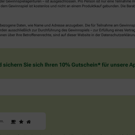
er Gewinnspielagenturen – ist ausgeschlossen. Pro Person ist nur eine Teilnahme mö
dem Gewinnspiel ist kostenlos und nicht an einem Produktkauf gebunden. Die Barab
ezogene Daten, wie Name und Adresse anzugeben. Die für Teilnahme am Gewinnspiel 
n ausschließlich zur Durchführung des Gewinnspiels – zur Erfüllung eines Vertrages
nen über Ihre Betroffenenrechte, sind auf dieser Website in der Datenschutzerklärun
d sichern Sie sich Ihren 10% Gutschein* für unsere 
1
2
3
Sind
rn
.
Sie
ein