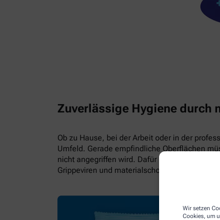
Zuverlässige Hygiene durch 
Ob zu Hause, bei der Arbeit oder in der profes
Umfeld. Gerade empfindliche Oberflächen müss
nicht angegriffen wird. Dafür hat Hartmann di
Grippeviren und materialschonend.
Wir setzen Coo
Cookies, um u