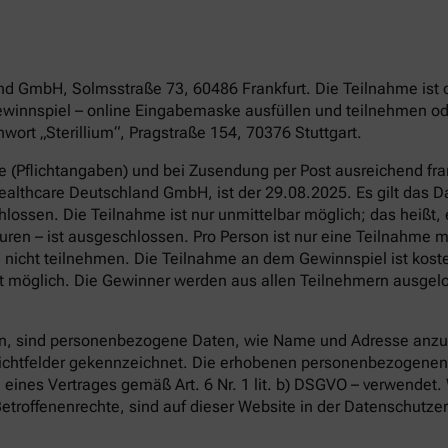
land GmbH, Solmsstraße 73, 60486 Frankfurt. Die Teilnahme is
winnspiel – online Eingabemaske ausfüllen und teilnehmen ode
ort „Sterillium“, Pragstraße 154, 70376 Stuttgart.
re (Pflichtangaben) und bei Zusendung per Post ausreichend f
 Healthcare Deutschland GmbH, ist der 29.08.2025. Es gilt das
ossen. Die Teilnahme ist nur unmittelbar möglich; das heißt, 
en – ist ausgeschlossen. Pro Person ist nur eine Teilnahme mö
nicht teilnehmen. Die Teilnahme an dem Gewinnspiel ist kost
 möglich. Die Gewinner werden aus allen Teilnehmern ausgelost
, sind personenbezogene Daten, wie Name und Adresse anzug
flichtfelder gekennzeichnet. Die erhobenen personenbezogenen
 eines Vertrages gemäß Art. 6 Nr. 1 lit. b) DSGVO – verwendet.
etroffenenrechte, sind auf dieser Website in der Datenschutze