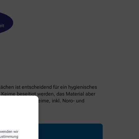
lächen ist entscheidend für ein hygienisches
Keime beseitigt werden, das Material aber
en 99,99% aller Keime, inkl. Noro- und
erwenden wir
 Zustimmung