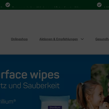
Bequem zwischen Abholung und Botendienst wählen
4.000 Mal 
Onlineshop
Aktionen & Empfehlungen
Gesundhe
rface wipes Gewinnspiel von Paul Hartmann