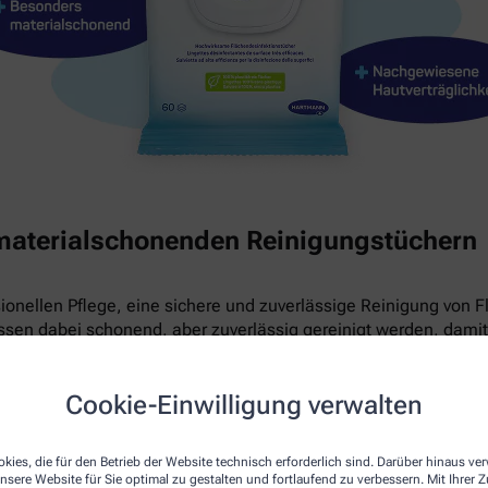
materialschonenden Reinigungstüchern
sionellen Pflege, eine sichere und zuverlässige Reinigung von F
en dabei schonend, aber zuverlässig gereinigt werden, damit 
e schnell wirksamen Sterillium® surface wipes entwickelt – geg
Cookie-Einwilligung verwalten
kies, die für den Betrieb der Website technisch erforderlich sind. Darüber hinaus v
nsere Website für Sie optimal zu gestalten und fortlaufend zu verbessern. Mit Ihrer