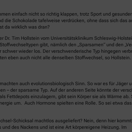
en einfach nicht so richtig klappen, trotz Sport und gesund
 die Schokolade tafelweise verdrücken, ohne dass sich das 
st da wirklich was dran?
er Dr. Tim Hollstein vom Universitätsklinikum Schleswig-Holstei
e Stoffwechseltypen gibt, nämlich den „Sparsamen“ und den „
nur schwer wieder los. Der verschwenderische Typ hingegen ver
ten eben auch nicht alle denselben Stoffwechsel, so Hollstein.
machten auch evolutionsbiologisch Sinn. So war es für Jäger 
nen – der sparsame Typ. Auf der anderen Seite könnte der ver
als Fettdepots einzulagern, gibt sein Körper sie als Wärme ab
nergie um. Auch Hormone spielten eine Rolle. So sei etwa da
chsel-Schicksal machtlos ausgeliefert? Nein, denn hier kommt
s und des Nackens und ist eine Art körpereigene Heizung. Im