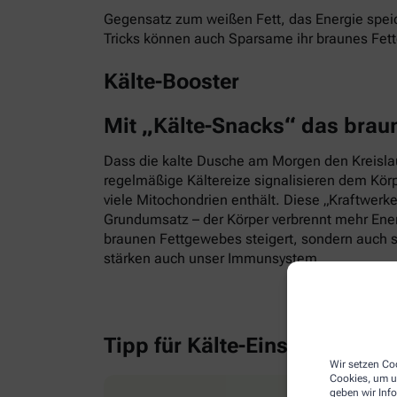
Gegensatz zum weißen Fett, das Energie speic
Tricks können auch Sparsame ihr braunes Fet
Kälte-Booster
Mit „Kälte-Snacks“ das brau
Dass die kalte Dusche am Morgen den Kreislauf
regelmäßige Kältereize signalisieren dem Kör
viele Mitochondrien enthält. Diese „Kraftwerk
Grundumsatz – der Körper verbrennt mehr Energ
braunen Fettgewebes steigert, sondern auch s
stärken auch unser Immunsystem.
Tipp für Kälte-Einsteiger
Wir setzen Coo
Cookies, um u
geben wir Inf