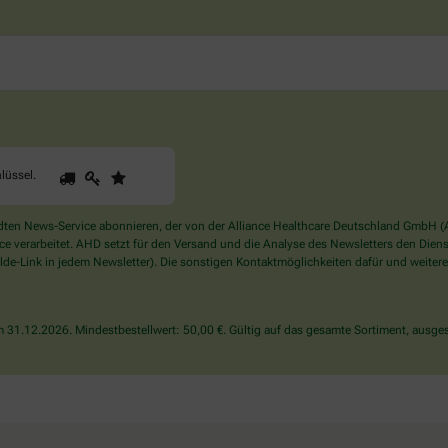
1
2
3
Sind
lüssel
.
Sie
ein
Mensch?
en News-Service abonnieren, der von der Alliance Healthcare Deutschland GmbH (AH
Dann
verarbeitet. AHD setzt für den Versand und die Analyse des Newsletters den Dienstle
wählen
de-Link in jedem Newsletter). Die sonstigen Kontaktmöglichkeiten dafür und weitere
Sie
bitte
den
31.12.2026. Mindestbestellwert: 50,00 €. Gültig auf das gesamte Sortiment, ausges
Schlüssel.