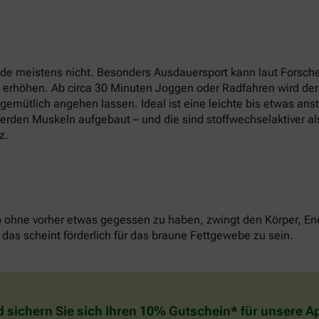
e meistens nicht. Besonders Ausdauersport kann laut Forsche
t erhöhen. Ab circa 30 Minuten Joggen oder Radfahren wird der
u gemütlich angehen lassen. Ideal ist eine leichte bis etwas an
erden Muskeln aufgebaut – und die sind stoffwechselaktiver als
z.
o ohne vorher etwas gegessen zu haben, zwingt den Körper, Ene
das scheint förderlich für das braune Fettgewebe zu sein.
d sichern Sie sich Ihren 10% Gutschein* für unsere 