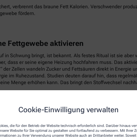
hert, verbrennt das braune Fett Kalorien. Verschwender produz
tgewebe fördern.
ne Fettgewebe aktivieren
 in Schwung bringt, ist bekannt. Als festes Ritual ist sie abe
per, dass er seine eigene Heizung hochfahren muss. Das aktiv
e“ der Zellen wandeln Zucker und Fettsäuren direkt in Energie 
ie im Ruhezustand. Studien deuten darauf hin, dass regelmäßig
eine Menge erhöhen kann. Das bringt den Stoffwechsel nachhal
Cookie-Einwilligung verwalten
kies, die für den Betrieb der Website technisch erforderlich sind. Darüber hinaus v
nsere Website für Sie optimal zu gestalten und fortlaufend zu verbessern. Mit Ihrer
ormationen zu Ihrer Verwendung unserer Website auch an Drittanbieter weiter. Soweit