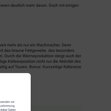
ieren deutlich mehr davon. Doch mit einigen
r weit mehr als nur ein Wachmacher. Denn
iert das braune Fettgewebe, das besonders
um. Durch die Wärmeproduktion steigt auch der
e Kälteexposition nicht nur die Aktivität des
tig auf Touren. Bonus: Kurzzeitige Kältereize
erwenden wir
 Zustimmung
 dabei Daten