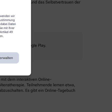
genverantwortung und das Selbstvertrauen der
erwenden wir
 Zustimmung
 dabei Daten
e mit Ihrer
Artikel 49
en.
Store und bei Google Play.
erwalten
n mit dem interaktiven Online-
altenstherapie. Teilnehmende lernen etwa,
bzuschalten. Es gibt ein Online-Tagebuch