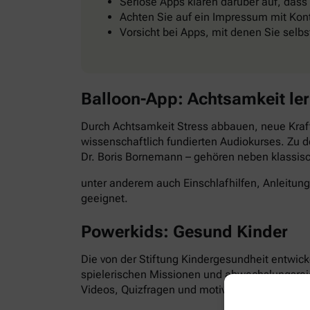
Seriöse Apps klären darüber auf, dass
Achten Sie auf ein Impressum mit Kont
Vorsicht bei Apps, mit denen Sie selb
Balloon-App: Achtsamkeit le
Durch Achtsamkeit Stress abbauen, neue Kraft
wissenschaftlich fundierten Audiokurses. Zu d
Dr. Boris Bornemann – gehören neben klassi
unter anderem auch Einschlafhilfen, Anleitun
geeignet.
Powerkids: Gesund Kinder
Die von der Stiftung Kindergesundheit entwick
spielerischen Missionen und abwechslungsre
Videos, Quizfragen und motivierende Aufgabe