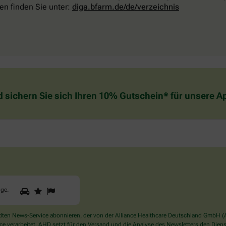
en finden Sie unter:
diga.bfarm.de/de/verzeichnis
d sichern Sie sich Ihren 10% Gutschein* für unsere 
1
2
3
Sind
gge
.
Sie
ein
Mensch?
en News-Service abonnieren, der von der Alliance Healthcare Deutschland GmbH (AH
Dann
verarbeitet. AHD setzt für den Versand und die Analyse des Newsletters den Dienstle