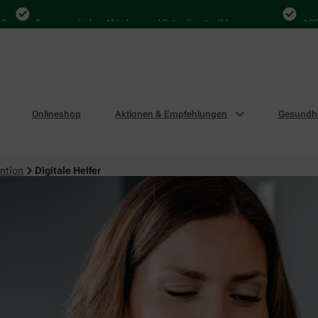
Bequem zwischen Abholung und Botendienst wählen
4.000 Mal 
Onlineshop
Aktionen & Empfehlungen
Gesundhe
ntion
Digitale Helfer