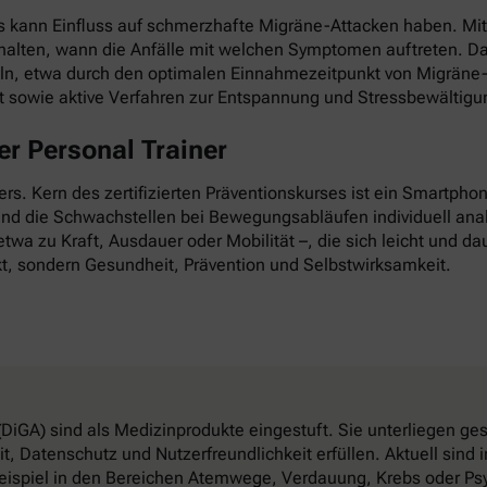
as kann Einfluss auf schmerzhafte Migräne-Attacken haben. Mi
esthalten, wann die Anfälle mit welchen Symptomen auftreten. D
ln, etwa durch den optimalen Einnahmezeitpunkt von Migräne-
it sowie aktive Verfahren zur Entspannung und Stressbewältigu
r Personal Trainer
nders. Kern des zertifizierten Präventionskurses ist ein Smartp
 und die Schwachstellen bei Bewegungsabläufen individuell anal
twa zu Kraft, Ausdauer oder Mobilität –, die sich leicht und dau
t, sondern Gesundheit, Prävention und Selbstwirksamkeit.
DiGA) sind als Medizinprodukte eingestuft. Sie unterliegen g
, Datenschutz und Nutzerfreundlichkeit erfüllen. Aktuell sin
eispiel in den Bereichen Atemwege, Verdauung, Krebs oder Psy