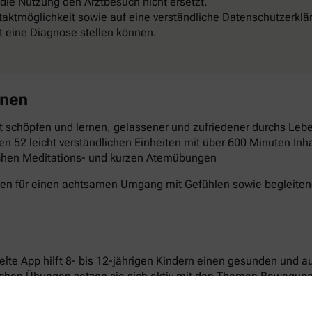
 die Nutzung den Arztbesuch nicht ersetzt.
aktmöglichkeit sowie auf eine verständliche Datenschutzerklä
st eine Diagnose stellen können.
rnen
 schöpfen und lernen, gelassener und zufriedener durchs Leben
en 52 leicht verständlichen Einheiten mit über 600 Minuten Inha
schen Meditations- und kurzen Atemübungen
gen für einen achtsamen Umgang mit Gefühlen sowie begleitende
elte App hilft 8- bis 12-jährigen Kindern einen gesunden und 
ichen Übungen setzen sie sich aktiv mit den Themen Bewegun
n laden dazu ein, Neues auszuprobieren und