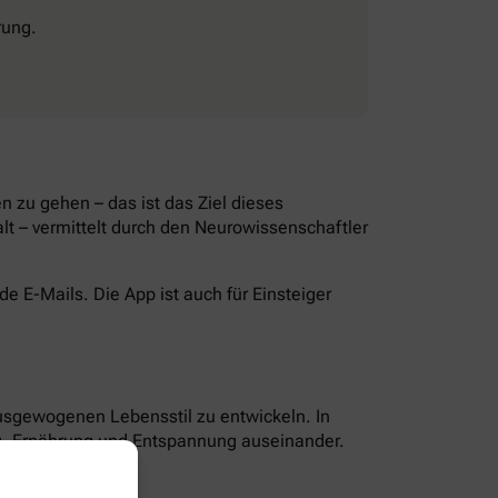
rung.
 zu gehen – das ist das Ziel dieses
lt – vermittelt durch den Neurowissenschaftler
 E-Mails. Die App ist auch für Einsteiger
ausgewogenen Lebensstil zu entwickeln. In
g, Ernährung und Entspannung auseinander.