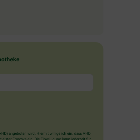
Apotheke
D) angeboten wird. Hiermit willige ich ein, dass AHD
ister Emarsys ein. Die Einwilligung kann jederzeit für