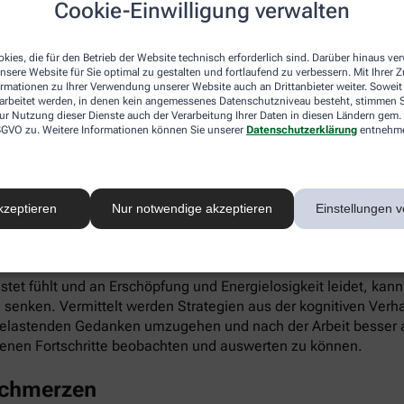
Cookie-Einwilligung verwalten
ieren. Gleichzeitig fördert die App die Selbstwahrnehmung, Ei
kies, die für den Betrieb der Website technisch erforderlich sind. Darüber hinaus v
nsere Website für Sie optimal zu gestalten und fortlaufend zu verbessern. Mit Ihrer
ormationen zu Ihrer Verwendung unserer Website auch an Drittanbieter weiter. Soweit
rarbeitet werden, in denen kein angemessenes Datenschutzniveau besteht, stimmen Si
ur Nutzung dieser Dienste auch der Verarbeitung Ihrer Daten in diesen Ländern gem. 
 DSGVO zu. Weitere Informationen können Sie unserer
Datenschutzerklärung
entnehm
infach digital einlösen: Die apotheke.com-App gibt’s im App 
kzeptieren
Nur notwendige akzeptieren
Einstellungen v
 Burnout
astet fühlt und an Erschöpfung und Energielosigkeit leidet, kan
 senken. Vermittelt werden Strategien aus der kognitiven Verh
 belastenden Gedanken umzugehen und nach der Arbeit besser a
enen Fortschritte beobachten und auswerten zu können.
schmerzen