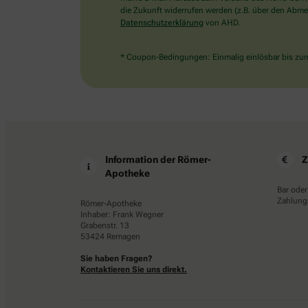
die Zukunft widerrufen werden (z.B. über den Abmel
Datenschutzerklärung
von AHD.
* Coupon-Bedingungen: Einmalig einlösbar bis zum 
Information der Römer-
Z
Apotheke
Bar oder
Zahlungs
Römer-Apotheke
Inhaber: Frank Wegner
Grabenstr. 13
53424 Remagen
Sie haben Fragen?
Kontaktieren Sie uns direkt.