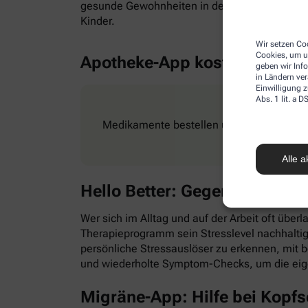
gesunde Gewohnheiten in den Alltag zu integr
Kinder.
Wir setzen Coo
Cookies, um u
Apotheke-App kostenlos
geben wir Inf
in Ländern ve
Einwilligung z
Abs. 1 lit. a
Medikamente bestellen und Rezepte ganz e
Alle a
Hello Better: Gegen Stress &
Wer sich im Alltag und auf der Arbeit oft überl
Therapieprogramm sein Stresslevel nachhaltig
persönliche Stressauslöser zu erkennen, mit
und wiederholte Symptom-Checks, um die eig
Migräne-App: Hilfe bei Kopf