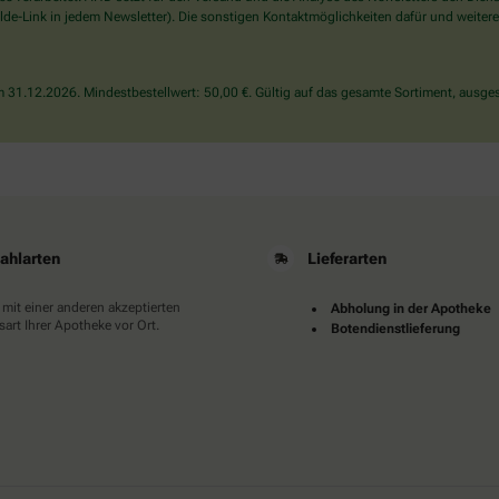
wählen
de-Link in jedem Newsletter). Die sonstigen Kontaktmöglichkeiten dafür und weitere
Sie
bitte
die
31.12.2026. Mindestbestellwert: 50,00 €. Gültig auf das gesamte Sortiment, ausges
Flagge.
ahlarten
Lieferarten
 mit einer anderen akzeptierten
Abholung in der Apotheke
art Ihrer Apotheke vor Ort.
Botendienstlieferung